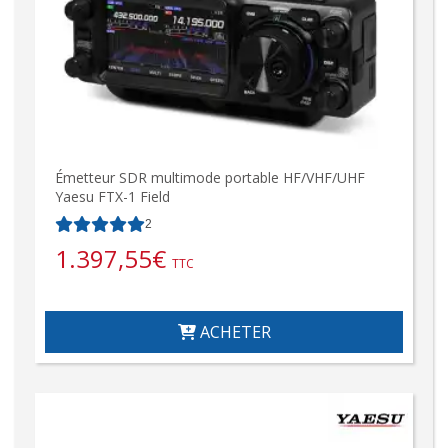
Émetteur SDR multimode portable HF/VHF/UHF
Yaesu FTX-1 Field
2
1.397,55
€
TTC
ACHETER