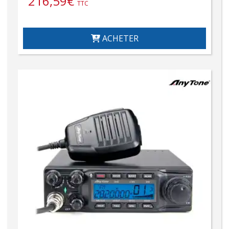
216,59
€
TTC
ACHETER