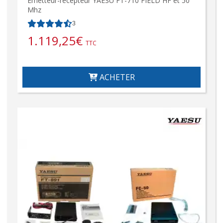
Émetteur-récepteur YAESU FT-710 FIELD HF et 50
Mhz
3
1.119,25
€
TTC
ACHETER