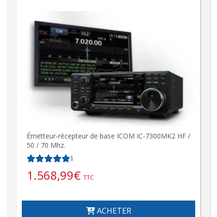
Émetteur-récepteur de base ICOM IC-7300MK2 HF /
50 / 70 Mhz.
1
1.568,99
€
TTC
ACHETER