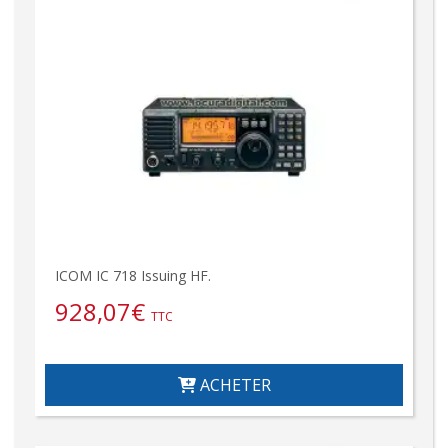
ICOM IC 718 Issuing HF.
928,07
€
TTC
ACHETER