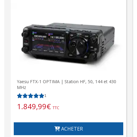
Yaesu FTX-1 OPTIMA | Station HF, 50, 144 et 430
MHz
1
1.849,99
€
TTC
ACHETER