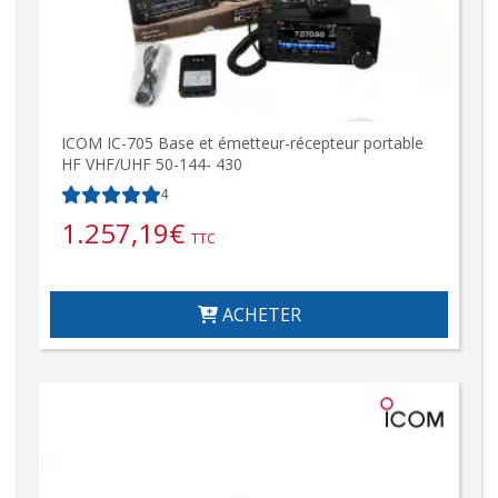
ICOM IC-705 Base et émetteur-récepteur portable
HF VHF/UHF 50-144- 430
4
1.257,19
€
TTC
ACHETER