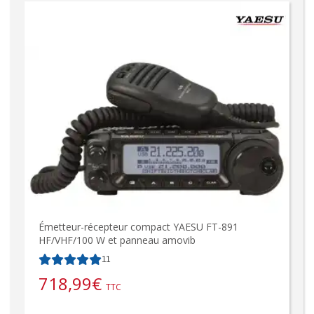
Émetteur-récepteur compact YAESU FT-891
HF/VHF/100 W et panneau amovib
11
718,99
€
TTC