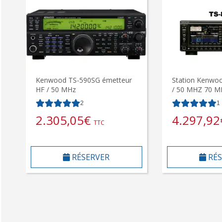
Kenwood TS-590SG émetteur
Station Kenwo
HF / 50 MHz
/ 50 MHZ 70 
2
1
2.305,05
€
4.297,92
TTC
RÉSERVER
RÉS