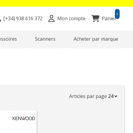
0
[+34]
938 616 372
Mon compte
Panier
essoires
Scanners
Acheter par marque
Articles par page