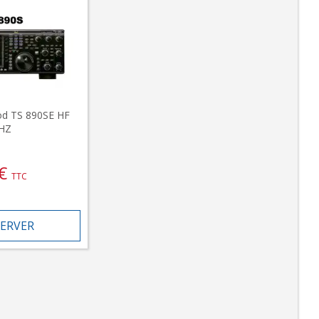
od TS 890SE HF
MHZ
€
TTC
ERVER