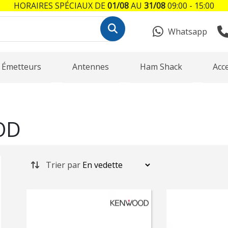
HORAIRES SPÉCIAUX DE
01/08
AU
31/08
09:00 - 15:00
Whatsapp
Émetteurs
Antennes
Ham Shack
Acc
OD
Trier par