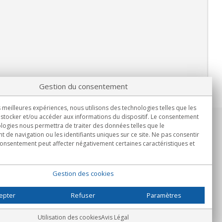
Gestion du consentement
s meilleures expériences, nous utilisons des technologies telles que les
stocker et/ou accéder aux informations du dispositif. Le consentement
logies nous permettra de traiter des données telles que le
Informations
de navigation ou les identifiants uniques sur ce site. Ne pas consentir
Lun.-Ven. 9h00 - 15h00.
 consentement peut affecter négativement certaines caractéristiques et
Livraison en
Gestion des cookies
epter
Refuser
Paramètres
Utilisation des cookies
Avis Légal