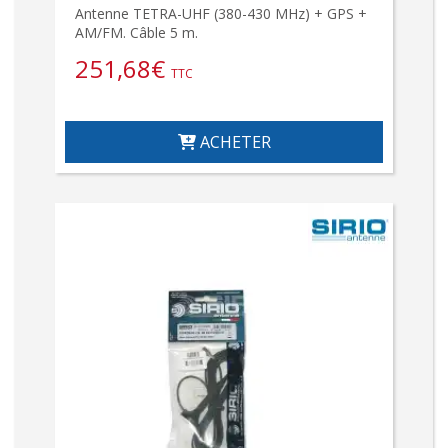
Antenne TETRA-UHF (380-430 MHz) + GPS +
AM/FM. Câble 5 m.
251,68
€
TTC
ACHETER