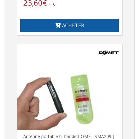
23,60
€
TTC
ACHETER
Antenne portable bi-bande COMET SMA209-J