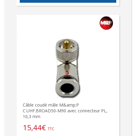
Câble coudé mâle M&amp;P
C.UHF.BROAD50-M90 avec connecteur PL,
10,3 mm
15,44
€
TTC