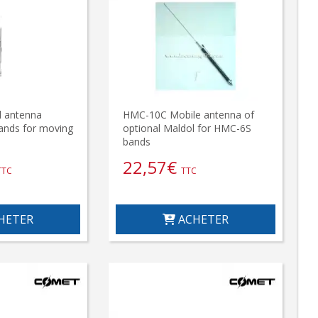
l antenna
HMC-10C Mobile antenna of
nds for moving
optional Maldol for HMC-6S
bands
22,57
€
TTC
TTC
HETER
ACHETER