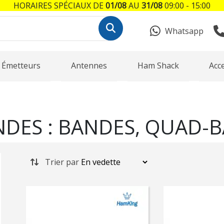
HORAIRES SPÉCIAUX DE
01/08
AU
31/08
09:00 - 15:00
Whatsapp
Émetteurs
Antennes
Ham Shack
Acc
DES : BANDES, QUAD-B
Trier par