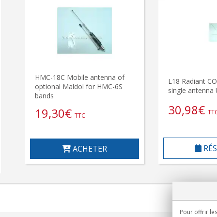
HMC-18C Mobile antenna of
L18 Radiant CO
optional Maldol for HMC-6S
single antenna
bands
30,98
€
19,30
€
TT
TTC
RÉS
ACHETER
Pour offrir le