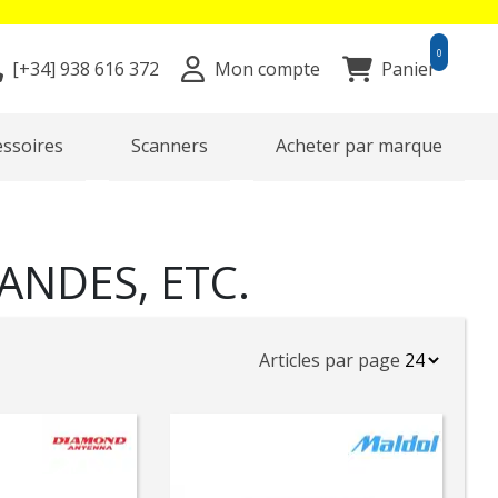
0
[+34]
938 616 372
Mon compte
Panier
essoires
Scanners
Acheter par marque
ANDES, ETC.
Articles par page