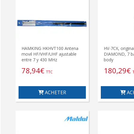
HAMKING HKHVT100 Antena
HV-7CX, origina
movil HF/VHF/UHF ajustable
DIAMOND, 7 ba
entre 7 y 430 MHz
body
78,94
€
180,29
€
TTC
ACHETER
AC