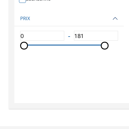
PRIX
‐