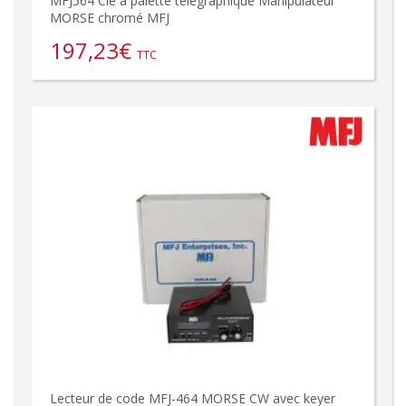
MFJ564 Clé à palette télégraphique Manipulateur
MORSE chromé MFJ
197,23
€
TTC
Lecteur de code MFJ-464 MORSE CW avec keyer