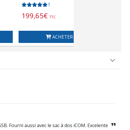
1
199,65
€
29,04
TTC
ACHETER
SB. Fourni aussi avec le sac à dos iCOM. Excelente