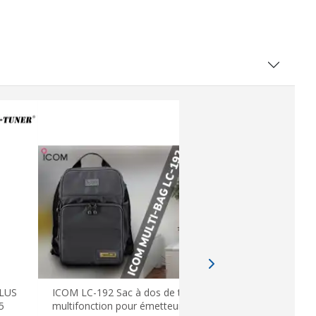
PLUS
ICOM LC-192 Sac à dos de transport
ICOM MBF-
5
multifonction pour émetteur IC-705
d&#39;orig