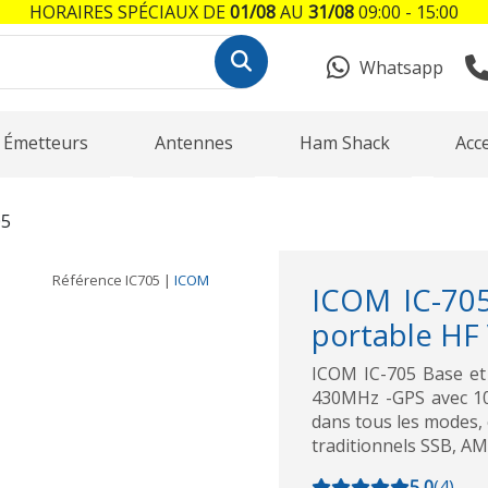
HORAIRES SPÉCIAUX DE
01/08
AU
31/08
09:00 - 15:00
Whatsapp
Émetteurs
Antennes
Ham Shack
Acc
05
Référence
IC705
|
ICOM
ICOM IC-705
portable HF
ICOM IC-705 Base et
430MHz -GPS avec 10
dans tous les modes,
traditionnels SSB, A
5,0
(
4
)