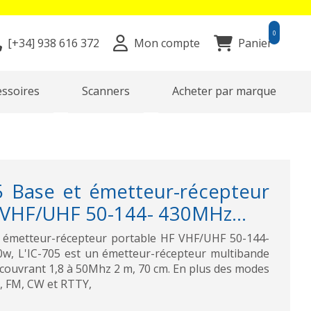
0
[+34]
938 616 372
Mon compte
Panier
essoires
Scanners
Acheter par marque
 Base et émetteur-récepteur
 VHF/UHF 50-144- 430MHz...
 émetteur-récepteur portable HF VHF/UHF 50-144-
w, L'IC-705 est un émetteur-récepteur multibande
 couvrant 1,8 à 50Mhz 2 m, 70 cm. En plus des modes
M, FM, CW et RTTY,