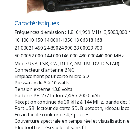
Caractéristiques
Fréquences d'émission : 1,8101,999 MHz, 3,5003,800
10 10010 150 14 00014 350 18 06818 168
21 00021 450 24 89024 990 28 00029 700
50 00052 000 144 000146 000 430 000440 000 MHz
Mode USB, LSB, CW, RTTY, AM, FM, DV-D-STAR)
Connecteur d'antenne BNC
Emplacement pour carte Micro SD
Puissance de 3 à 10 watts
Tension externe 13,8 volts
Batterie BP-272 Li-Ion 7,4 V / 2000 mAh
Réception continue de 30 kHz à 144 MHz, bande des 
Port USB, lecteur de carte SD, Bluetooth, réseau local 
Écran tactile couleur de 4,3 pouces
Couverture spectrale en temps réel et visualisation 
Bluetooth et réseau local sans fil