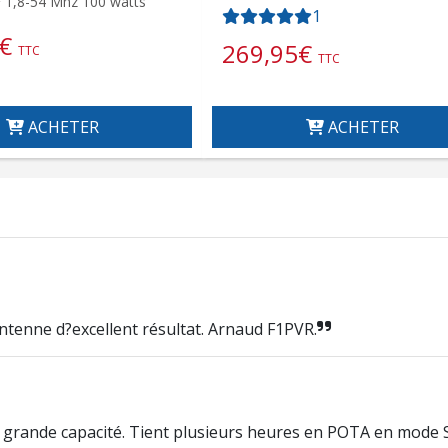
F 1,8-54 Mhz 100 watts
1
€
269,95
€
TTC
TTC
ACHETER
ACHETER
ntenne d?excellent résultat. Arnaud F1PVR.
e grande capacité. Tient plusieurs heures en POTA en mode S