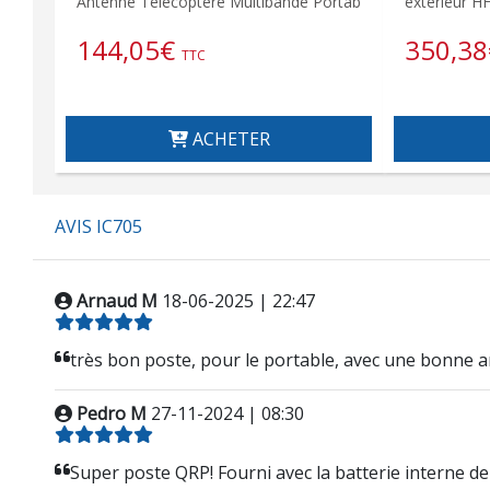
Antenne Télécoptère Multibande Portab
extérieur H
144,05
€
350,38
TTC
ACHETER
AVIS IC705
Arnaud M
18-06-2025 | 22:47
très bon poste, pour le portable, avec une bonne a
Pedro M
27-11-2024 | 08:30
Super poste QRP! Fourni avec la batterie interne d