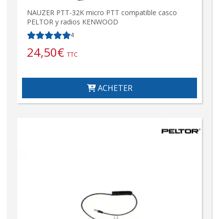
NAUZER PTT-32K micro PTT compatible casco
PELTOR y radios KENWOOD
4
24,50
€
TTC
ACHETER