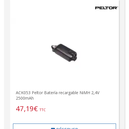
ACK053 Peltor Batería recargable NiMH 2,4V
2500mAh
47,19
€
TTC