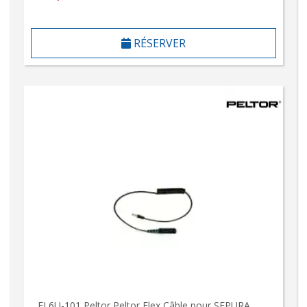
RÉSERVER
FL6U-101 Peltor Peltor Flex Câble pour SEPURA