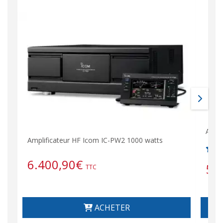
AS11
Amplificateur HF Icom IC-PW2 1000 watts
6.400,90
€
58
TTC
ACHETER