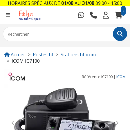
HORAIRES SPÉCIAUX DE
01/08
AU
31/08
09:00 - 15:00
0
Accueil
Postes hf
Stations hf icom
ICOM IC7100
Référence
IC7100
|
ICOM
Previous
Next