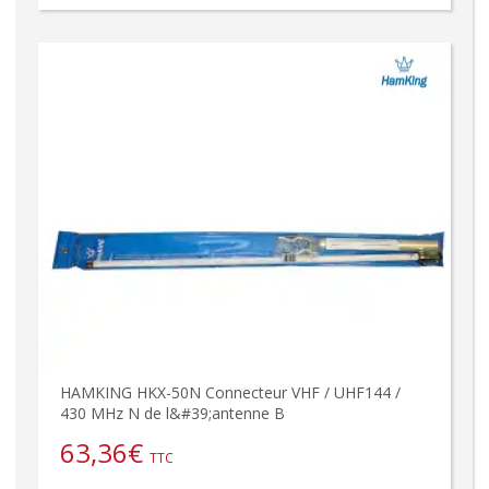
HAMKING HKX-50N Connecteur VHF / UHF144 /
430 MHz N de l&#39;antenne B
63,36
€
TTC