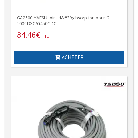
GA2500 YAESU Joint d&#39;absorption pour G-
1000DXC/G450CDC
84,46
€
TTC
ACHETER