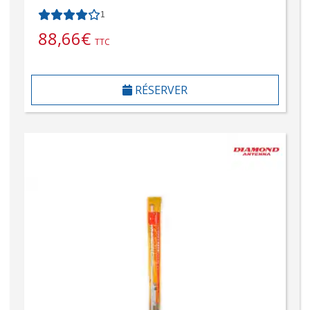
1
88,66
€
TTC
RÉSERVER