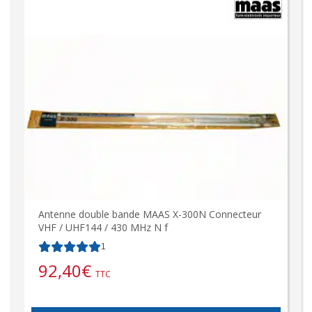
Antenne double bande MAAS X-300N Connecteur
VHF / UHF144 / 430 MHz N f
1
92,40
€
TTC