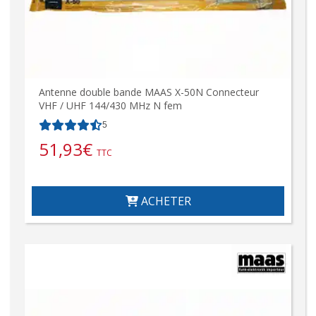
Antenne double bande MAAS X-50N Connecteur
VHF / UHF 144/430 MHz N fem
5
51,93
€
TTC
ACHETER