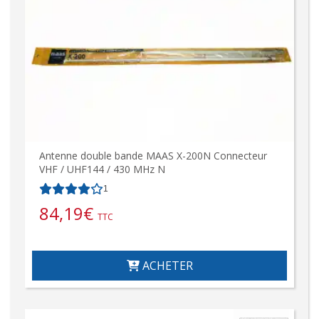
Antenne double bande MAAS X-200N Connecteur
VHF / UHF144 / 430 MHz N
1
84,19
€
TTC
ACHETER