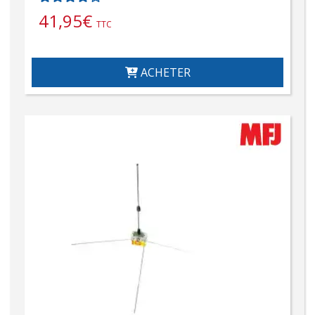
41,95
€
TTC
ACHETER