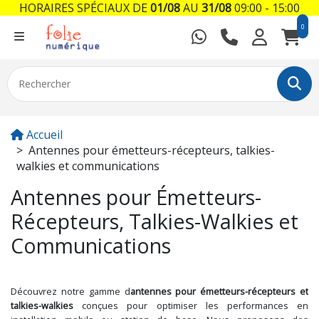
HORAIRES SPÉCIAUX DE
01/08
AU
31/08
09:00 - 15:00
0
Accueil
Antennes pour émetteurs-récepteurs, talkies-
walkies et communications
Antennes pour Émetteurs-
Récepteurs, Talkies-Walkies et
Communications
Découvrez notre gamme d
antennes pour émetteurs-récepteurs et
talkies-walkies
conçues pour optimiser les performances en