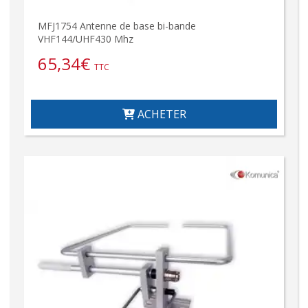
MFJ1754 Antenne de base bi-bande
VHF144/UHF430 Mhz
65,34
€
TTC
ACHETER