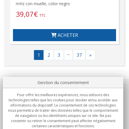
mHz con muelle, color negro
39,07
€
TTC
ACHETER
...
1
2
3
37
»
Gestion du consentement
Notre société
Pour offrir les meilleures expériences, nous utilisons des
technologies telles que les cookies pour stocker et/ou accéder aux
Engagements
informations du dispositif. Le consentement de ces technologies
nous permettra de traiter des données telles que le comportement
de navigation ou les identifiants uniques sur ce site. Ne pas
Achats
consentir ou retirer le consentement peut affecter négativement
certaines caractéristiques et fonctions.
Collectivités