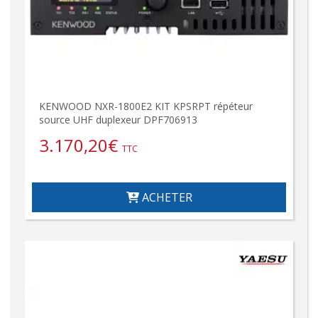
KENWOOD NXR-1800E2 KIT KPSRPT répéteur
source UHF duplexeur DPF706913
3.170,20
€
TTC
ACHETER