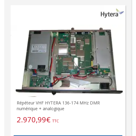
Répéteur VHF HYTERA 136-174 MHz DMR
numérique + analogique
2.970,99
€
TTC