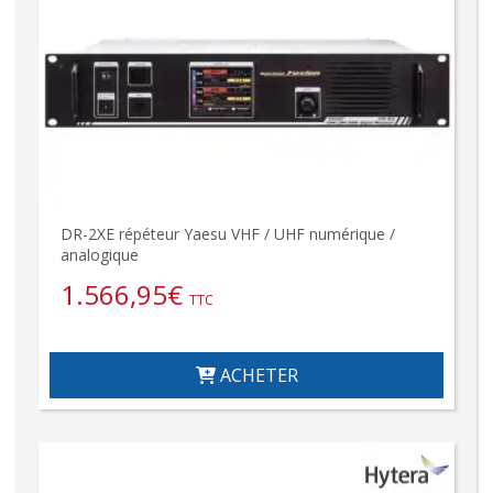
DR-2XE répéteur Yaesu VHF / UHF numérique /
analogique
1.566,95
€
TTC
ACHETER