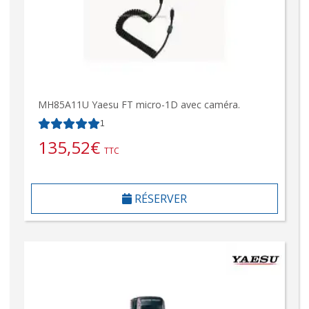
MH85A11U Yaesu FT micro-1D avec caméra.
1
135,52
€
TTC
RÉSERVER