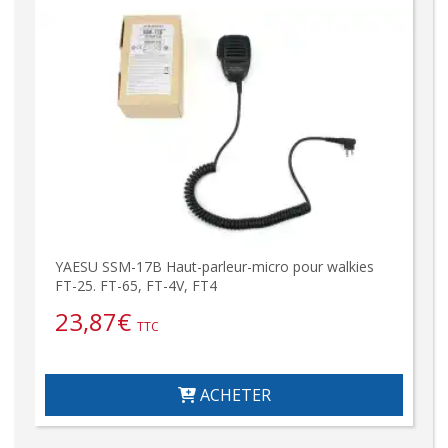
YAESU SSM-17B Haut-parleur-micro pour walkies
FT-25. FT-65, FT-4V, FT4
23,87
€
TTC
ACHETER