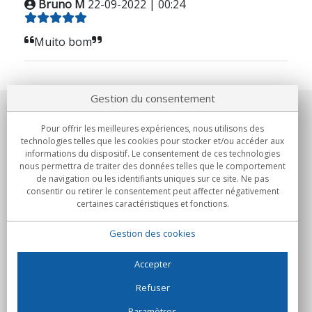
Bruno M
22-09-2022 | 00:24
Muito bom
Gestion du consentement
Notre société
Pour offrir les meilleures expériences, nous utilisons des
technologies telles que les cookies pour stocker et/ou accéder aux
Engagements
informations du dispositif. Le consentement de ces technologies
nous permettra de traiter des données telles que le comportement
de navigation ou les identifiants uniques sur ce site. Ne pas
Achats
consentir ou retirer le consentement peut affecter négativement
certaines caractéristiques et fonctions.
Collectivités
Gestion des cookies
Partenaires
Informations
Accepter
Refuser
Paramètres