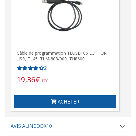
Câble de programmation TLUSB106 LUTHOR
USB, TL45, TLM-808/909, TH8600
2
19,36
€
TTC
ACHETER
AVIS ALINCODX10