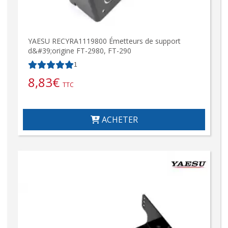
YAESU RECYRA1119800 Émetteurs de support
d&#39;origine FT-2980, FT-290
1
8,83
€
TTC
ACHETER