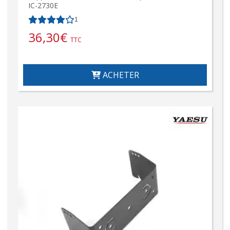
IC-2730E
1
36,30
€
TTC
ACHETER