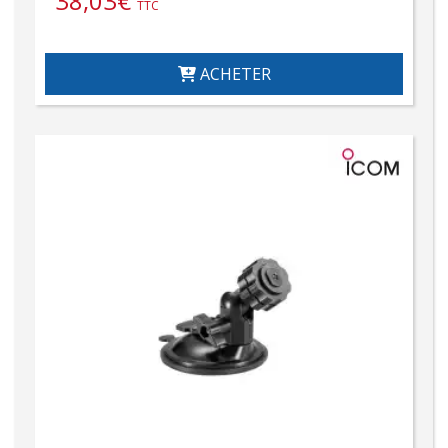
38,03
€
TTC
ACHETER