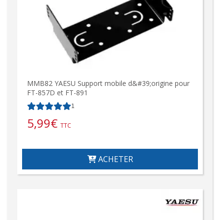
MMB82 YAESU Support mobile d&#39;origine pour
FT-857D et FT-891
1
5,99
€
TTC
ACHETER