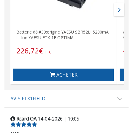
Batterie d&#39;origine YAESU SBR52LI 5200mA
Venti
Li-Ion YAESU FTX-1F OPTIMA
YAES
226,72
€
46
TTC
ACHETER
AVIS FTX1FIELD
Rcard OA
14-04-2026 | 10:05