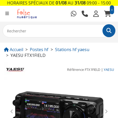
HORAIRES SPÉCIAUX DE
01/08
AU
31/08
09:00 - 15:00
0
Accueil
Postes hf
Stations hf yaesu
YAESU FTX1FIELD
Référence
FTX1FIELD
|
YAESU
Previous
Next