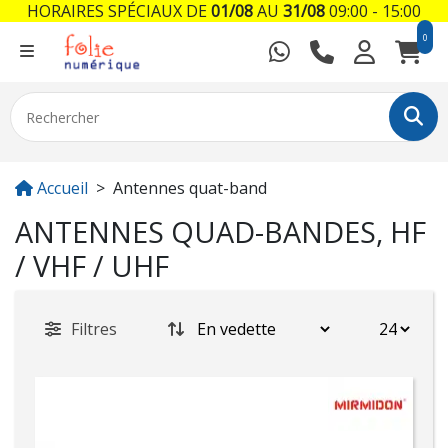
HORAIRES SPÉCIAUX DE
01/08
AU
31/08
09:00 - 15:00
0
Accueil
Antennes quat-band
ANTENNES QUAD-BANDES, HF
/ VHF / UHF
Filtres