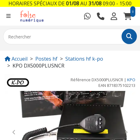
HORAIRES SPÉCIAUX DE
01/08
AU
31/08
09:00 - 15:00
0
Accueil
Postes hf
Stations hf k-po
KPO DX5000PLUSNCR
Référence
DX5000PLUSNCR
|
KPO
EAN
8718375102213
Previous
Next