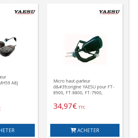
eur
Micro haut-parleur
MH59 A8J
d&#39;origine YAESU pour FT-
8900, FT-8800, FT-7900,
34,97
€
TTC
C
HETER
ACHETER