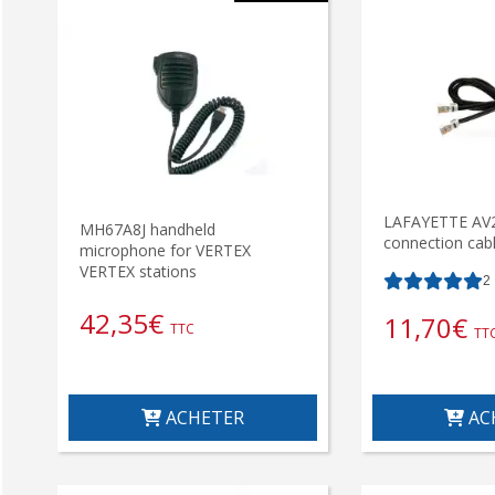
LAFAYETTE AV2
MH67A8J handheld
connection cab
microphone for VERTEX
VERTEX stations
2
42,35
€
11,70
€
TTC
TT
AC
ACHETER