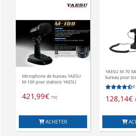
YAESU M-70 Mi
Microphone de bureau YAESU
bureau pour st
M-100 pour stations YAESU
8
421,99
€
128,14
€
TTC
AC
ACHETER