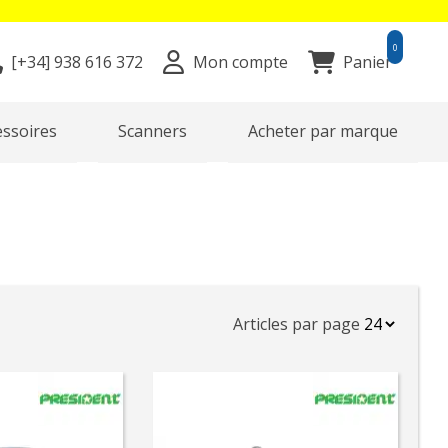
0
[+34]
938 616 372
Mon compte
Panier
essoires
Scanners
Acheter par marque
Articles par page