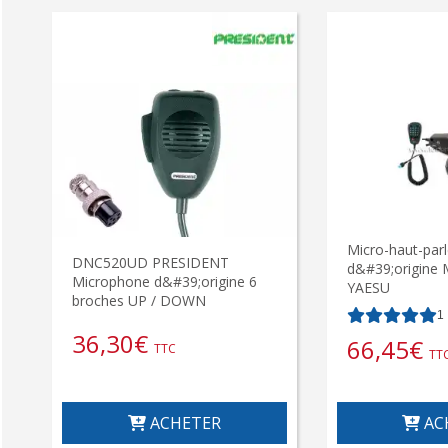
Micro-haut-parl
DNC520UD PRESIDENT
d&#39;origine 
Microphone d&#39;origine 6
YAESU
broches UP / DOWN
1
36,30
€
66,45
€
TTC
TT
ACHETER
AC