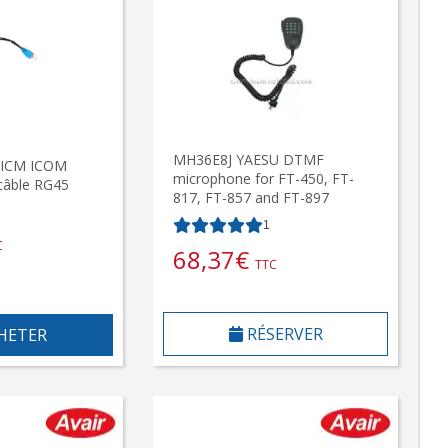
MH36E8J YAESU DTMF
1ICM ICOM
microphone for FT-450, FT-
câble RG45
817, FT-857 and FT-897
1
C
68,37
€
TTC
RÉSERVER
HETER