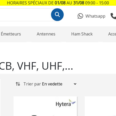
HORAIRES SPÉCIAUX DE
01/08
AU
31/08
09:00 - 15:00
Whatsapp
Émetteurs
Antennes
Ham Shack
Acc
, VHF, UHF,...
Trier par