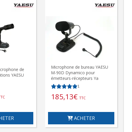
Microphone de bureau YAESU
crophone de
M-90D Dynamico pour
ations YAESU
émetteurs-récepteurs Ya
1
185,13
€
TTC
TTC
HETER
ACHETER