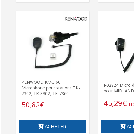
KENWOOD KMC-60
R02824 Micro 
Microphone pour stations TK-
pour MIDLAND
7302, TK-8302, TK-7360
45,29
€
50,82
€
TT
TTC
ACHETER
AC