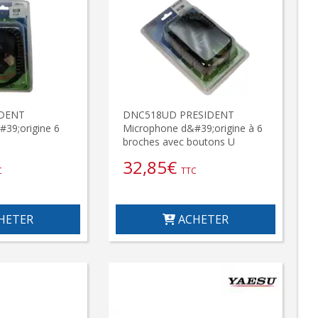
IDENT
DNC518UD PRESIDENT
39;origine 6
Microphone d&#39;origine à 6
broches avec boutons U
32,85
€
C
TTC
HETER
ACHETER