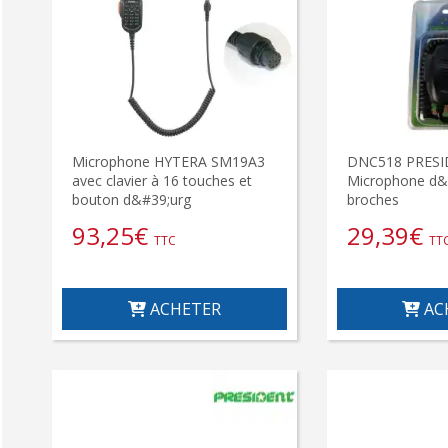
Microphone HYTERA SM19A3
DNC518 PRES
avec clavier à 16 touches et
Microphone d&#
bouton d&#39;urg
broches
93,25
€
29,39
€
TTC
TT
ACHETER
AC