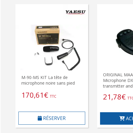
ORIGINAL MAA
M-90-MS KIT La tête de
Microphone DX
microphone noire sans pied
transmitter an
170,61
€
21,78
€
TTC
TT
RÉSERVER
AC