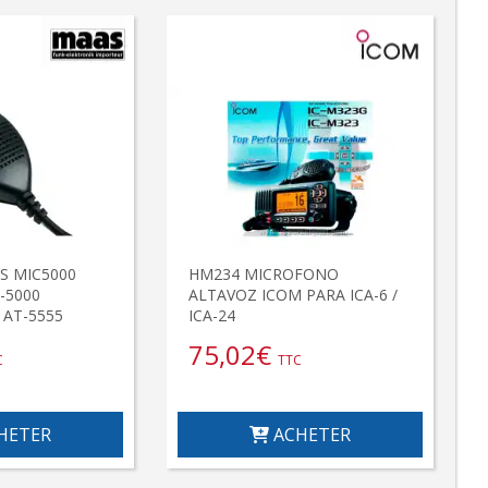
S MIC5000
HM234 MICROFONO
-5000
ALTAVOZ ICOM PARA ICA-6 /
d AT-5555
ICA-24
75,02
€
C
TTC
HETER
ACHETER