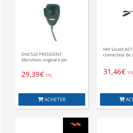
Heil Sound AD
DNC520 PRESIDENT
connecteur de 
Microfono original 6 pin
31,46
€
29,39
€
TT
TTC
ACHETER
AC