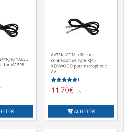
AV73K ICOM, câble de
4YRJ RJ YAESU
connexion de type RJ45
le for AV-508
KENWOOD pour microphone
AV
1
11,70
€
C
TTC
HETER
ACHETER