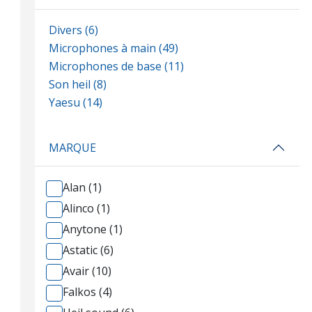
Divers (6)
Microphones à main (49)
Microphones de base (11)
Son heil (8)
Yaesu (14)
MARQUE
Alan (1)
Alinco (1)
Anytone (1)
Astatic (6)
Avair (10)
Falkos (4)