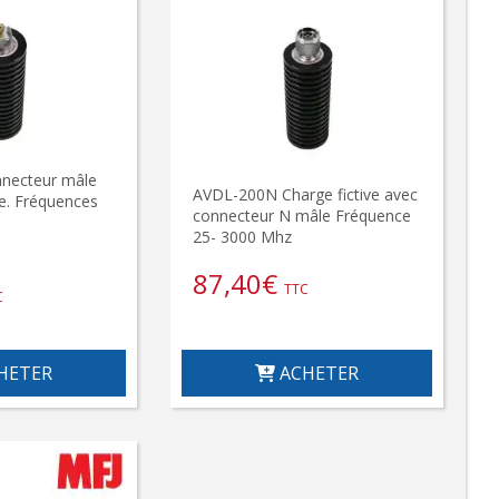
necteur mâle
AVDL-200N Charge fictive avec
ve. Fréquences
connecteur N mâle Fréquence
25- 3000 Mhz
87,40
€
TTC
C
HETER
ACHETER