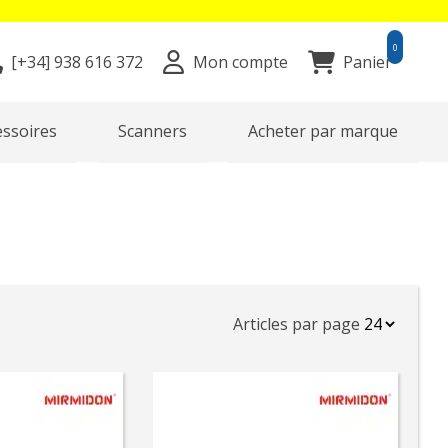
0
[+34]
938 616 372
Mon compte
Panier
essoires
Scanners
Acheter par marque
Articles par page