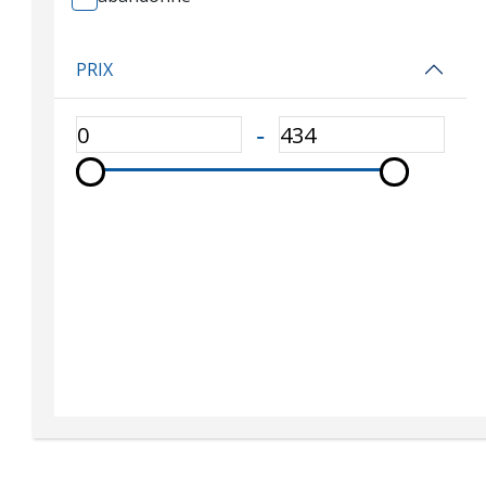
PRIX
‐