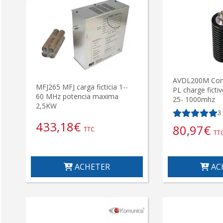
AVDL200M Con
MFJ265 MFJ carga ficticia 1--
PL charge ficti
60 MHz potencia maxima
25- 1000mhz
2,5KW
3
433,18
€
80,97
€
TTC
TT
ACHETER
AC