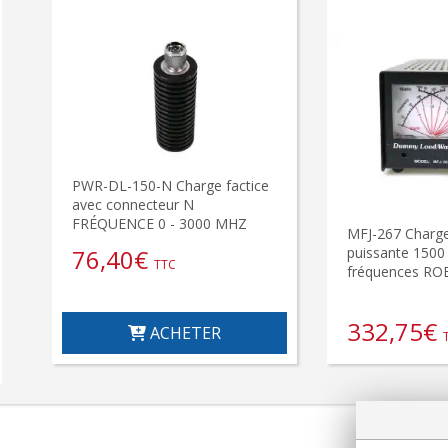
PWR-DL-150-N Charge factice
avec connecteur N
FRÉQUENCE 0 - 3000 MHZ
MFJ-267 Charge 
76,40
€
puissante 150
TTC
fréquences ROE
332,75
€
ACHETER