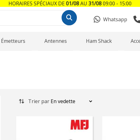
HORAIRES SPÉCIAUX DE
01/08
AU
31/08
09:00 - 15:00
Whatsapp
Émetteurs
Antennes
Ham Shack
Acc
Trier par