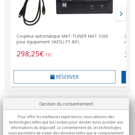
Coupleur automatique MAT-TUNER MAT-Y200
Inte
pour équipement YAESU FT-891,
rése
298,25
€
35
TTC
RÉSERVER
Gestion du consentement
Notre société
Pour offrir les meilleures expériences, nous utilisons des
technologies telles que les cookies pour stocker et/ou accéder aux
Engagements
informations du dispositif. Le consentement de ces technologies
nous permettra de traiter des données telles que le comportement