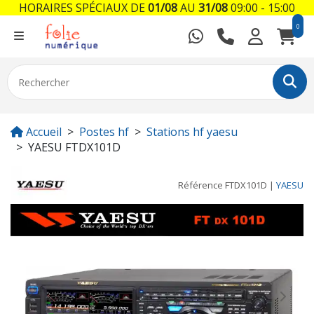
HORAIRES SPÉCIAUX DE
01/08
AU
31/08
09:00 - 15:00
0
Accueil
Postes hf
Stations hf yaesu
YAESU FTDX101D
Référence
FTDX101D
|
YAESU
Previous
Next