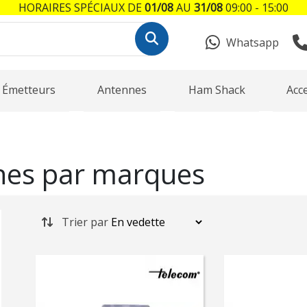
HORAIRES SPÉCIAUX DE
01/08
AU
31/08
09:00 - 15:00
Whatsapp
Émetteurs
Antennes
Ham Shack
Acc
hes par marques
Trier par