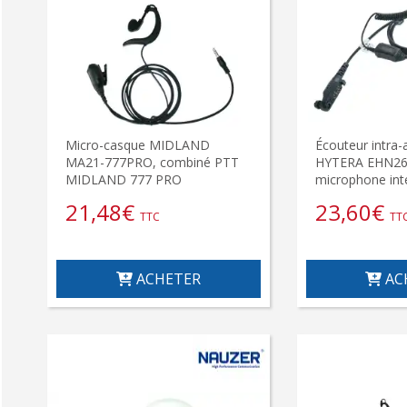
Micro-casque MIDLAND
Écouteur intra-a
MA21-777PRO, combiné PTT
HYTERA EHN26
MIDLAND 777 PRO
microphone int
21,48
€
23,60
€
TTC
TT
ACHETER
AC