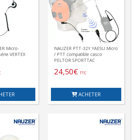
R Micro-
NAUZER PTT-32Y YAESU Micro
série VERTEX
/ PTT compatible casco
PELTOR SPORTTAC
24,50
€
C
TTC
HETER
ACHETER