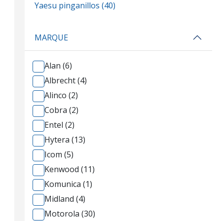
Yaesu pinganillos (40)
MARQUE
Alan (6)
Albrecht (4)
Alinco (2)
Cobra (2)
Entel (2)
Hytera (13)
Icom (5)
Kenwood (11)
Komunica (1)
Midland (4)
Motorola (30)