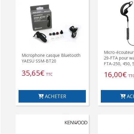
Micro-écouteu
Microphone casque Bluetooth
29-FTA pour wa
YAESU SSM-BT20
FTA-250, 450, 
35,65
€
16,00
€
TTC
TT
ACHETER
AC