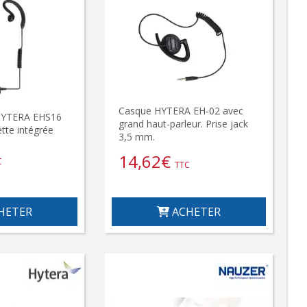
Casque HYTERA EH-02 avec
HYTERA EHS16
grand haut-parleur. Prise jack
ette intégrée
3,5 mm.
14,62
€
C
TTC
HETER
ACHETER