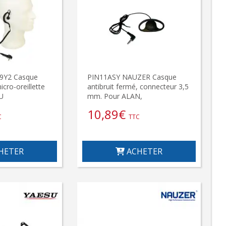
9Y2 Casque
PIN11ASY NAUZER Casque
icro-oreillette
antibruit fermé, connecteur 3,5
U
mm. Pour ALAN,
10,89
€
C
TTC
HETER
ACHETER