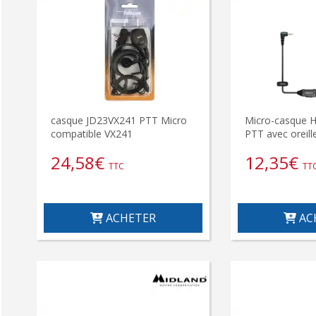
casque JD23VX241 PTT Micro
Micro-casque 
compatible VX241
PTT avec oreill
24,58
€
12,35
€
TTC
TT
ACHETER
AC