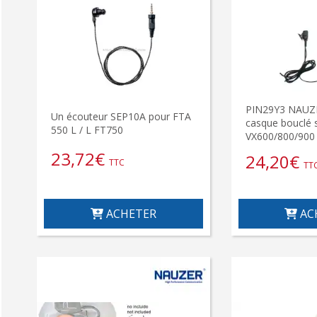
PIN29Y3 NAUZE
Un écouteur SEP10A pour FTA
casque bouclé 
550 L / L FT750
VX600/800/900
23,72
€
24,20
€
TTC
TT
ACHETER
AC