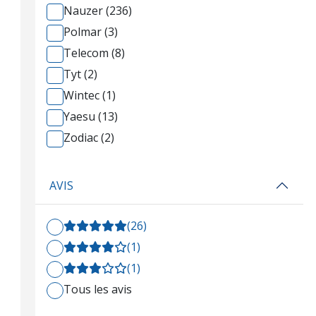
Nauzer (236)
Polmar (3)
Telecom (8)
Tyt (2)
Wintec (1)
Yaesu (13)
Zodiac (2)
AVIS
(26)
(1)
(1)
Tous les avis