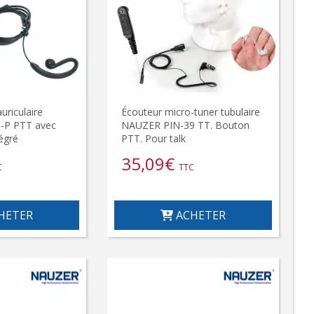
uriculaire
Écouteur micro-tuner tubulaire
-P PTT avec
NAUZER PIN-39 TT. Bouton
égré
PTT. Pour talk
35,09
€
C
TTC
HETER
ACHETER