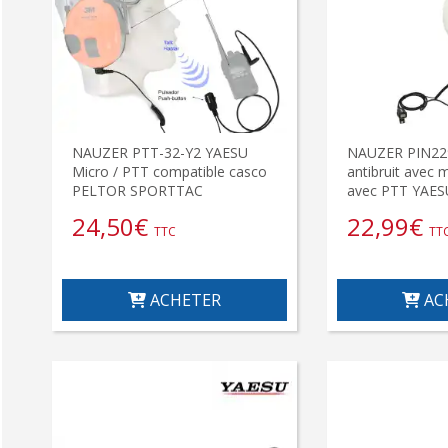
NAUZER PTT-32-Y2 YAESU
NAUZER PIN22
Micro / PTT compatible casco
antibruit avec m
PELTOR SPORTTAC
avec PTT YAES
24,50
€
22,99
€
TTC
TT
ACHETER
AC