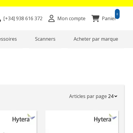
0
[+34]
938 616 372
Mon compte
Panier
essoires
Scanners
Acheter par marque
Articles par page