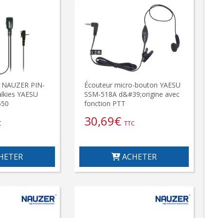
r NAUZER PIN-
Écouteur micro-bouton YAESU
lkies YAESU
SSM-518A d&#39;origine avec
550
fonction PTT
30,69
€
C
TTC
HETER
ACHETER