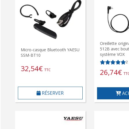
Oreillette orig
512B avec bou
Micro-casque Bluetooth YAESU
système VOX
SSM-BT10
2
32,54
€
26,74
€
TTC
TT
RÉSERVER
AC