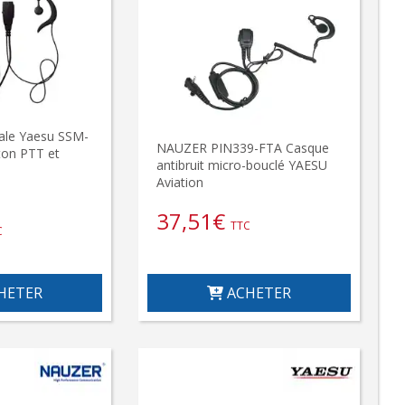
inale Yaesu SSM-
NAUZER PIN339-FTA Casque
ton PTT et
antibruit micro-bouclé YAESU
Aviation
37,51
€
TTC
C
HETER
ACHETER