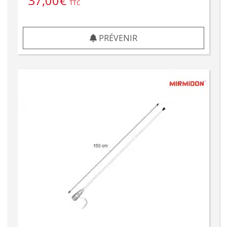
37,00
€
TTC
PRÉVENIR