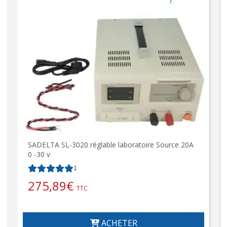
SADELTA SL-3020 réglable laboratoire Source 20A
0 -30 v
1
275,89
€
TTC
ACHETER