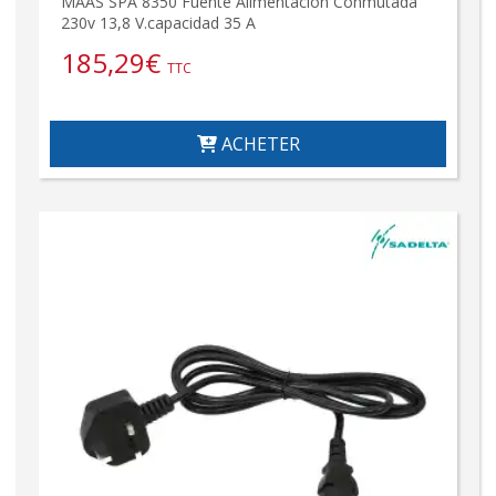
MAAS SPA 8350 Fuente Alimentacion Conmutada
230v 13,8 V.capacidad 35 A
185,29
€
TTC
ACHETER