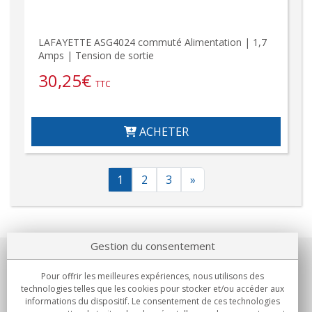
LAFAYETTE ASG4024 commuté Alimentation | 1,7
Amps | Tension de sortie
30,25
€
TTC
ACHETER
1
2
3
»
Gestion du consentement
Notre société
Pour offrir les meilleures expériences, nous utilisons des
technologies telles que les cookies pour stocker et/ou accéder aux
Engagements
informations du dispositif. Le consentement de ces technologies