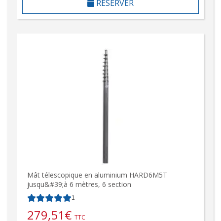
RÉSERVER
Mât télescopique en aluminium HARD6M5T
jusqu&#39;à 6 mètres, 6 section
1
279,51
€
TTC