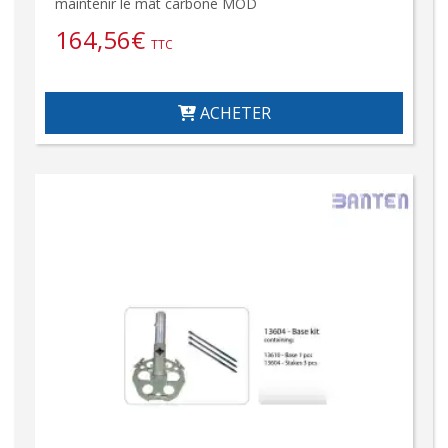
maintenir le mât carbone MOD
164,56
€
TTC
ACHETER