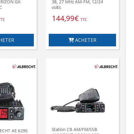
RIZON GX-
38, 27 MHz AM-FM, 12/24
C
volts
144,99
€
TTC
TTC
HETER
ACHETER
Station CB AM/FM/SSB
ECHT AE 6290