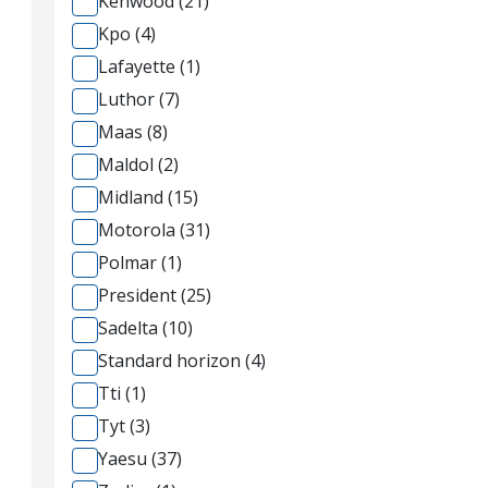
Kenwood (21)
Kpo (4)
Lafayette (1)
Luthor (7)
Maas (8)
Maldol (2)
Midland (15)
Motorola (31)
Polmar (1)
President (25)
Sadelta (10)
Standard horizon (4)
Tti (1)
Tyt (3)
Yaesu (37)