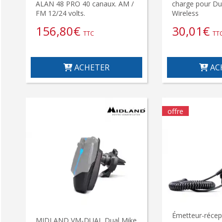
ALAN 48 PRO 40 canaux. AM /
charge pour Du
FM 12/24 volts.
Wireless
156,80
€
30,01
€
TTC
TT
ACHETER
AC
offre
Émetteur-récep
MIDLAND VM-DUAL Dual Mike