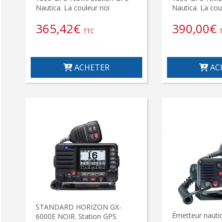
Nautica. La couleur noi
Nautica. La cou
365,42
€
390,00
€
TTC
ACHETER
AC
STANDARD HORIZON GX-
Émetteur nauti
6000E NOIR. Station GPS