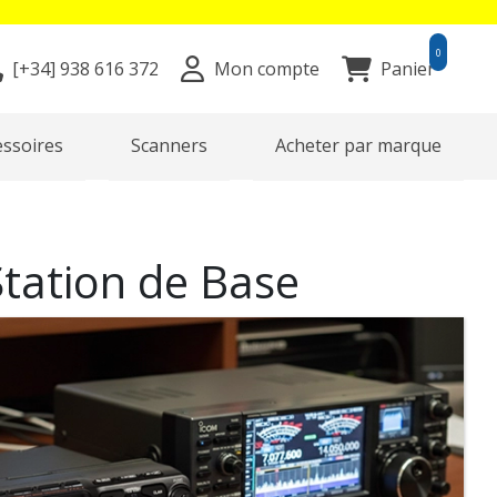
0
[+34]
938 616 372
Mon compte
Panier
essoires
Scanners
Acheter par marque
Station de Base