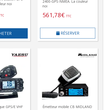
2400-GPS-NMEA. La couleur
leur noi
noi
561,78
€
TTC
TTC
RÉSERVER
HETER
que GPS/E VHF
Émetteur mobile CB MIDLAND