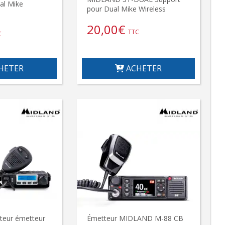
al Mike
pour Dual Mike Wireless
20,00
€
TTC
C
HETER
ACHETER
teur émetteur
Émetteur MIDLAND M-88 CB