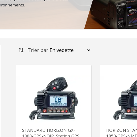
environnements.
Trier par
STANDARD HORIZON GX-
HORIZON STA
1800-GPS-NOIR. Station GPS
1850-GPS-NMEA