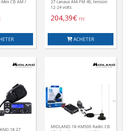
-Mini CB AM /
27 canaux AM-FM 40, tension
12-24 volts
204,39
€
C
TTC
HETER
ACHETER
MIDLAND-18-KM500 Radio CB
AND 18 27