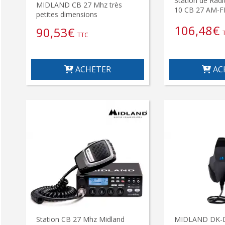
Station de Ra
MIDLAND CB 27 Mhz très
10 CB 27 AM-
petites dimensions
106,48
€
90,53
€
TTC
ACHETER
AC
Station CB 27 Mhz Midland
MIDLAND DK-D