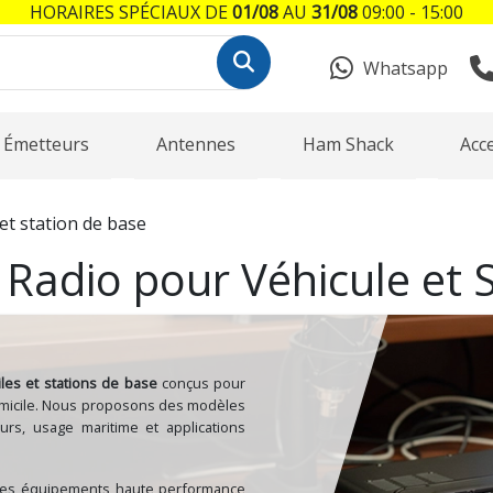
HORAIRES SPÉCIAUX DE
01/08
AU
31/08
09:00 - 15:00
Whatsapp
Émetteurs
Antennes
Ham Shack
Acc
et station de base
Radio pour Véhicule et 
les et stations de base
conçus pour
 domicile. Nous proposons des modèles
rs, usage maritime et applications
ir des équipements haute performance