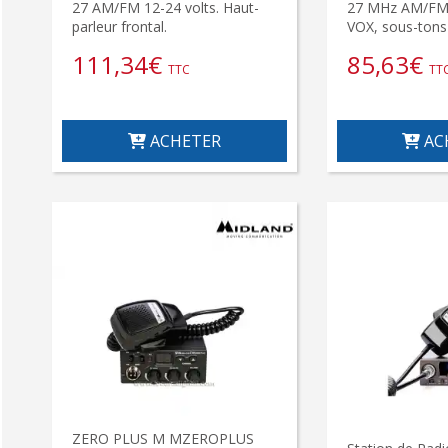
27 AM/FM 12-24 volts. Haut-
27 MHz AM/FM, 
parleur frontal.
VOX, sous-tons
111,34
€
85,63
€
TTC
TT
ACHETER
AC
ZERO PLUS M MZEROPLUS