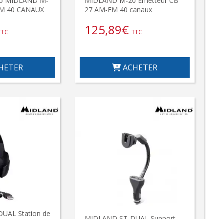
dio MIDLAND M-
MIDLAND M-20 Emetteur CB
FM 40 CANAUX
27 AM-FM 40 canaux
125,89
€
TTC
TTC
HETER
ACHETER
UAL Station de
MIDLAND ST-DUAL Support