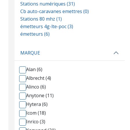
Stations numériques (31)
Cb auto-caravanes emettres (0)
Stations 80 mhz (1)
émetteurs 4g-lte-poc (3)
émetteurs (6)
MARQUE
Alan (6)
Albrecht (4)
Alinco (6)
Anytone (11)
Hytera (6)
Icom (18)
Inrico (3)