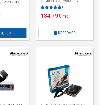
ALBRECHT AE 5900 SSB
12-24 volts.
1
184,79
€
C
TTC
RÉSERVER
HETER