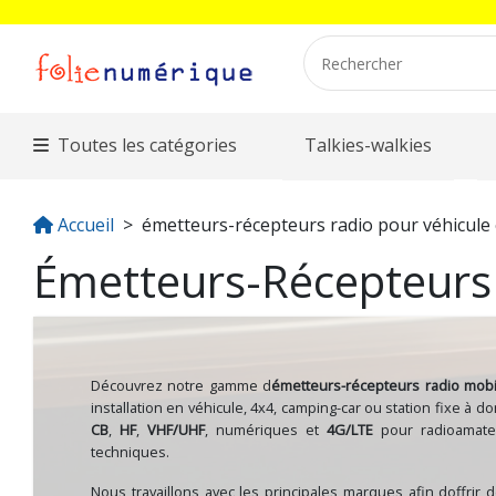
Toutes les catégories
Talkies-walkies
Accueil
émetteurs-récepteurs radio pour véhicule 
Émetteurs-Récepteurs 
Découvrez notre gamme d
émetteurs-récepteurs radio mobi
installation en véhicule, 4x4, camping-car ou station fixe à
CB
,
HF
,
VHF/UHF
, numériques et
4G/LTE
pour radioamateu
techniques.
Nous travaillons avec les principales marques afin doffr