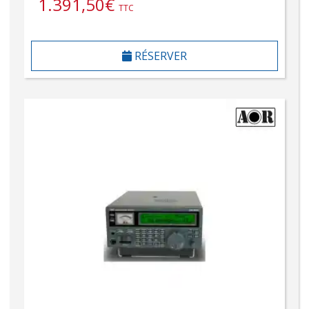
1.391,50
€
TTC
RÉSERVER