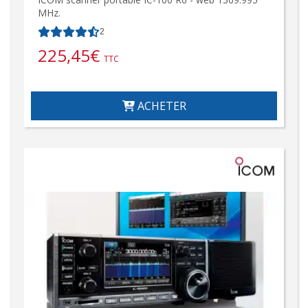
MHz.
2
225,45
€
TTC
ACHETER