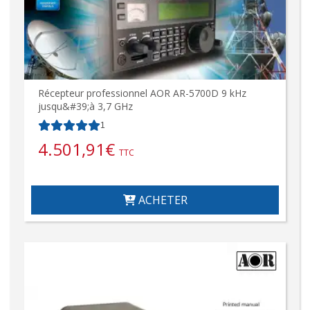
Récepteur professionnel AOR AR-5700D 9 kHz
jusqu&#39;à 3,7 GHz
1
4.501,91
€
TTC
ACHETER