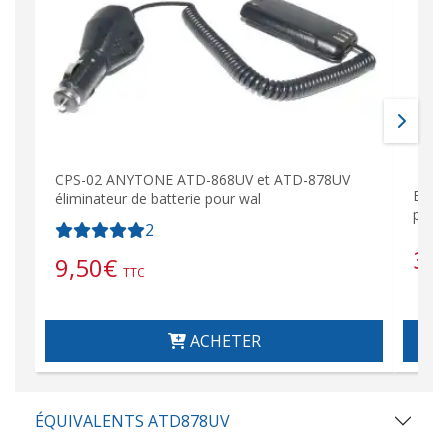
CPS-02 ANYTONE ATD-868UV et ATD-878UV
Batt
éliminateur de batterie pour wal
pour
2
34
9,50
€
TTC
ACHETER
ÉQUIVALENTS ATD878UV