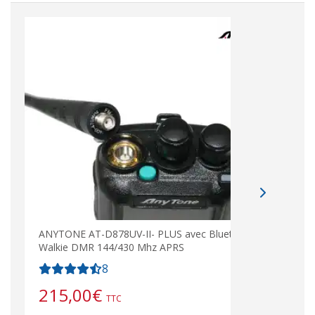
ANYTONE AT-D878UV-II- PLUS avec Bluetooth
ANYT
Walkie DMR 144/430 Mhz APRS
Walk
8
21
215,00
€
TTC