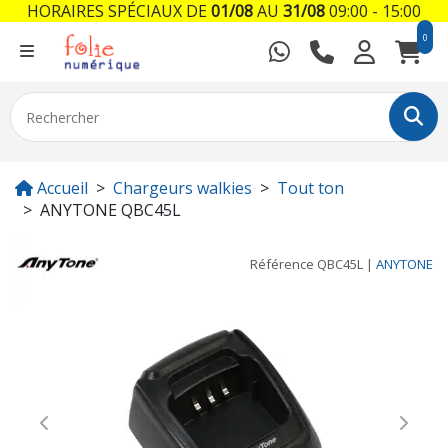
HORAIRES SPÉCIAUX DE
01/08
AU
31/08
09:00 - 15:00
0
Accueil
Chargeurs walkies
Tout ton
ANYTONE QBC45L
Référence
QBC45L
|
ANYTONE
Previous
Next