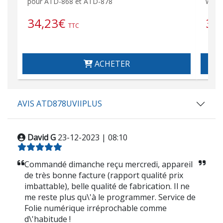
pour ATD-868 et ATD-878
walk
34,23
€
3,
TTC
ACHETER
AVIS ATD878UVIIPLUS
David G
23-12-2023 | 08:10
Commandé dimanche reçu mercredi, appareil
de très bonne facture (rapport qualité prix
imbattable), belle qualité de fabrication. Il ne
me reste plus qu\'à le programmer. Service de
Folie numérique irréprochable comme
d\'habitude !