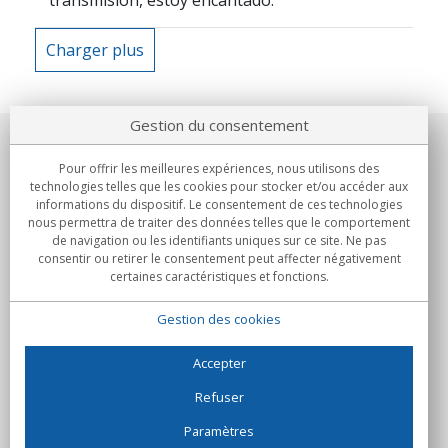
transmisión, estoy encantado.
Charger plus
Gestion du consentement
Notre société
Pour offrir les meilleures expériences, nous utilisons des
technologies telles que les cookies pour stocker et/ou accéder aux
Engagements
informations du dispositif. Le consentement de ces technologies
nous permettra de traiter des données telles que le comportement
de navigation ou les identifiants uniques sur ce site. Ne pas
Achats
consentir ou retirer le consentement peut affecter négativement
certaines caractéristiques et fonctions.
Collectivités
Gestion des cookies
Partenaires
Informations
Accepter
Refuser
Paramètres
C/Flassaders, 13, Nave 6, 08130 Santa Perpètua de Mogoda