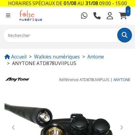
HORAIRES SPÉCIAUX DE
01/08
AU
31/08
09:00 - 15:00
0
Accueil
Walkies numériques
Antone
ANYTONE ATD878UVIIPLUS
Référence
ATD878UVIIPLUS
|
ANYTONE
Previous
Next