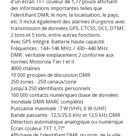
d'un écran TFT couleur de 1,77 pouce affichant
des informations importantes telles que
l'identifiant DMR, le nom, la localisation, le pays,
etc. Il inclut également des alarmes d'urgence avec
transmission de données GPS, CTCSS, DCS, DTMF,
2 tons et 5 tons, entre autres fonctions.
Avec GPS intégré. Batterie haute capacité.
Fréquences : 144~146 MHz. / 430~440 MHz.
DMR : véritable emplacement 2 conforme aux
normes Motorola Tier I et II
4000 chaînes
10 000 groupes de discussion DMR
250 zones - 250 canaux/zone
Jusqu'à 250 identifiants personnels
160 000 contacts numériques (base de données
mondiale DMR-MARC complète)
Puissance maximale : 7 W (VHF), 6 W (UHF)
Bande passante : 12,5/25,0 kHz et 12,5 kHz DMR
Détection automatique analogique ou numérique
Écran couleur TFT 1,77"
Affichage de l'identifiant DMR, du nom, de la ville,