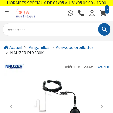
HORAIRES SPÉCIAUX DE
01/08
AU
31/08
09:00 - 15:00
0
Accueil
Pinganillos
Kenwood oreillettes
NAUZER PLX330K
Référence
PLX330K
|
NAUZER
Previous
Next