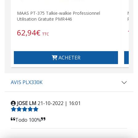
MAAS PT-375 Talkie-walkie Professionnel
MAAS
Utilisation Gratuite PMR446
Profe
62,94
€
12
TTC
ACHETER
AVIS PLX330K
JOSE LM
21-10-2022 | 16:01
Todo 100%