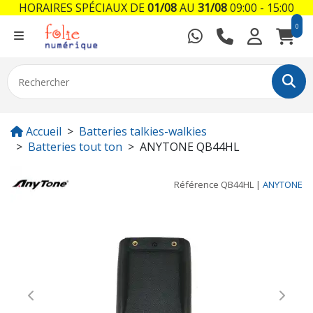
HORAIRES SPÉCIAUX DE
01/08
AU
31/08
09:00 - 15:00
0
Accueil
Batteries talkies-walkies
Batteries tout ton
ANYTONE QB44HL
Référence
QB44HL
|
ANYTONE
Previous
Next