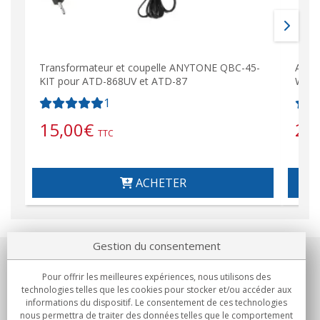
Transformateur et coupelle ANYTONE QBC-45-
ANYT
KIT pour ATD-868UV et ATD-87
Walk
1
15,00
€
21
TTC
ACHETER
Gestion du consentement
Notre société
Pour offrir les meilleures expériences, nous utilisons des
technologies telles que les cookies pour stocker et/ou accéder aux
Engagements
informations du dispositif. Le consentement de ces technologies
nous permettra de traiter des données telles que le comportement