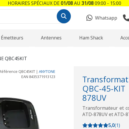
HORAIRES SPÉCIAUX DE
01/08
AU
31/08
09:00 - 15:00
Whatsapp
Émetteurs
Antennes
Ham Shack
Acc
E QBC45KIT
Référence
QBC45KIT
|
ANYTONE
EAN
8435371913123
Transforma
QBC-45-KI
878UV
Transformateur et 
ATD-878UV et ATD-87
5,0
(
1
)