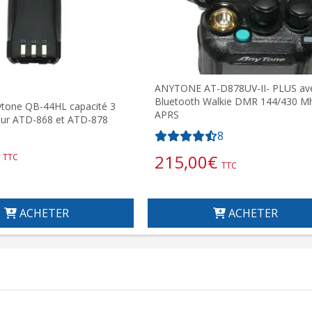
ANYTONE AT-D878UV-II- PLUS av
Bluetooth Walkie DMR 144/430 M
ytone QB-44HL capacité 3
APRS
ur ATD-868 et ATD-878
8
215,00
€
TTC
TTC
ACHETER
ACHETER