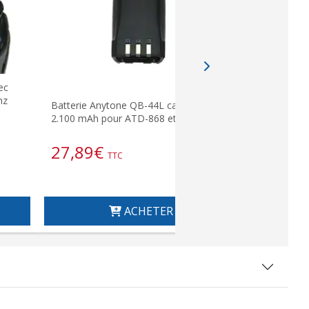
ec
ANYTONE AT
hz
walkie Bl
Batterie Anytone QB-44L capacité
APRS/G
2.100 mAh pour ATD-868 et ATD-878
27,89
€
258,9
TTC
ACHETER