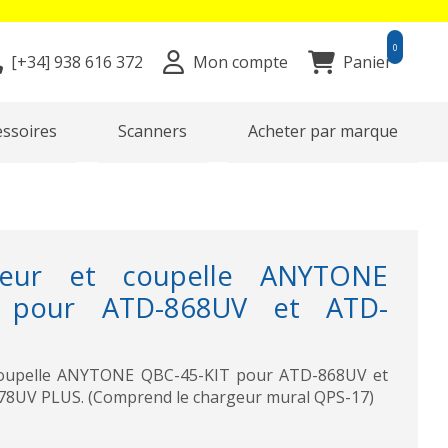
0
[+34]
938 616 372
Mon compte
Panier
essoires
Scanners
Acheter par marque
teur et coupelle ANYTONE
T pour ATD-868UV et ATD-
coupelle ANYTONE QBC-45-KIT pour ATD-868UV et
8UV PLUS. (Comprend le chargeur mural QPS-17)