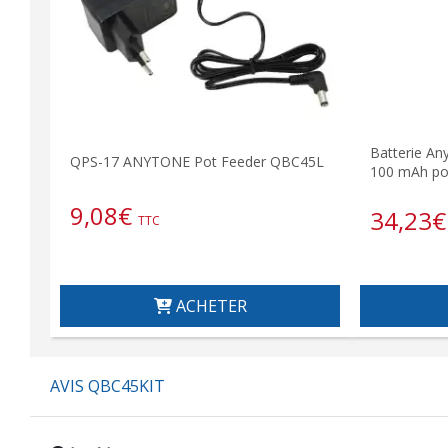
Batterie An
QPS-17 ANYTONE Pot Feeder QBC45L
100 mAh po
9,08
€
34,23
€
TTC
ACHETER
AVIS QBC45KIT