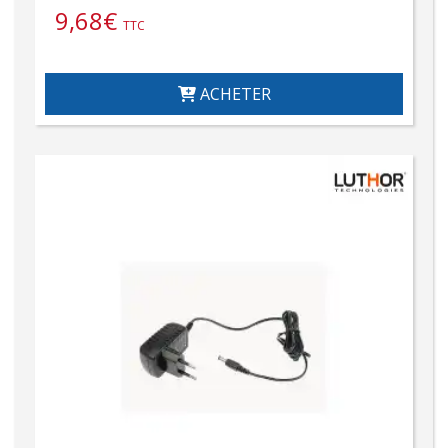
9,68
€
TTC
ACHETER