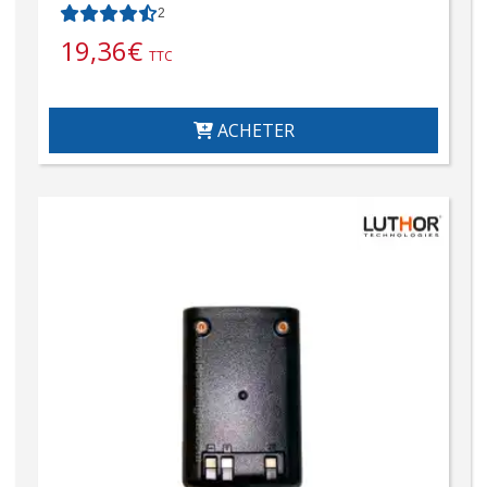
2
19,36
€
TTC
ACHETER