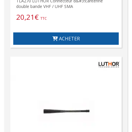
TLA270 LUTHOR Connecteur d&#39;antenne
double bande VHF / UHF SMA
20,21
€
TTC
ACHETER