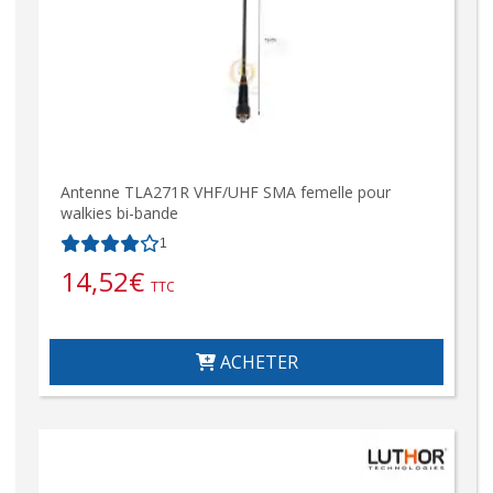
Antenne TLA271R VHF/UHF SMA femelle pour
walkies bi-bande
1
14,52
€
TTC
ACHETER