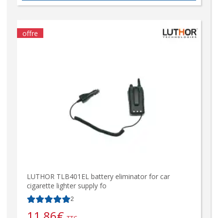
offre
LUTHOR TLB401EL battery eliminator for car
cigarette lighter supply fo
2
11,86
€