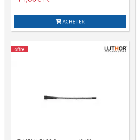
TTC
ACHETER
offre