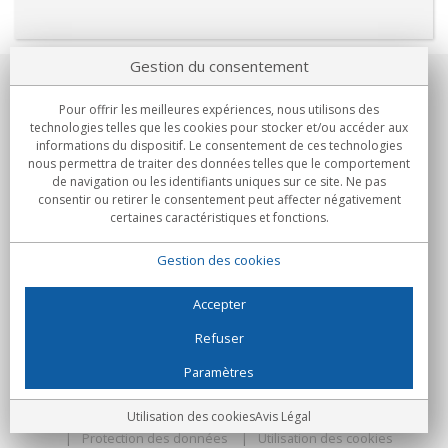
Gestion du consentement
Notre société
Pour offrir les meilleures expériences, nous utilisons des
technologies telles que les cookies pour stocker et/ou accéder aux
Engagements
informations du dispositif. Le consentement de ces technologies
nous permettra de traiter des données telles que le comportement
de navigation ou les identifiants uniques sur ce site. Ne pas
Achats
consentir ou retirer le consentement peut affecter négativement
certaines caractéristiques et fonctions.
Collectivités
Gestion des cookies
Partenaires
Informations
Accepter
Refuser
Paramètres
C/Flassaders, 13, Nave 6, 08130 Santa Perpètua de Mogoda
(Barcelone) - Espagne
Folie Numérique - Tous droits réservés
Avis Légal
Utilisation des cookies
Avis Légal
Protection des données
Utilisation des cookies