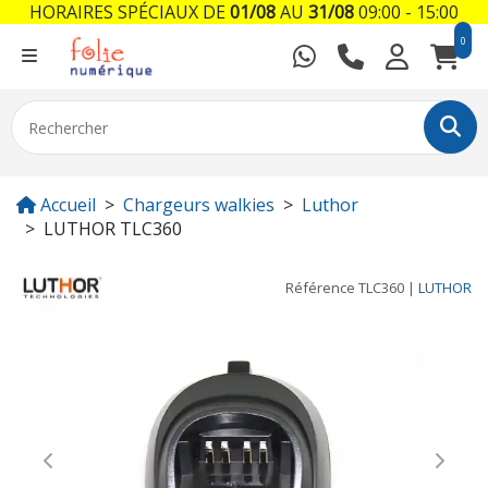
HORAIRES SPÉCIAUX DE
01/08
AU
31/08
09:00 - 15:00
0
Accueil
Chargeurs walkies
Luthor
LUTHOR TLC360
Référence
TLC360
|
LUTHOR
Previous
Next