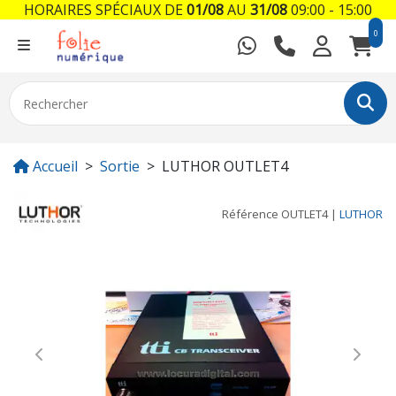
HORAIRES SPÉCIAUX DE
01/08
AU
31/08
09:00 - 15:00
0
Accueil
Sortie
LUTHOR OUTLET4
Référence
OUTLET4
|
LUTHOR
Previous
Next