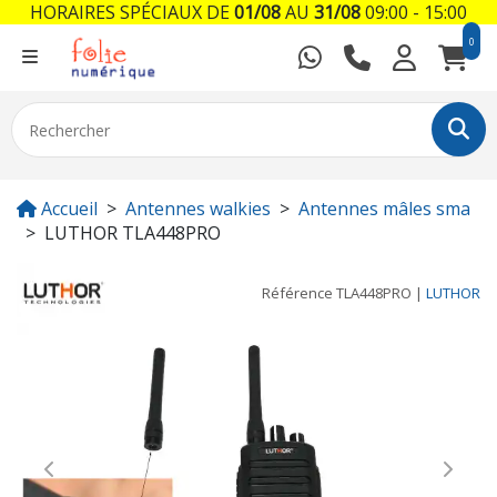
HORAIRES SPÉCIAUX DE
01/08
AU
31/08
09:00 - 15:00
0
Accueil
Antennes walkies
Antennes mâles sma
LUTHOR TLA448PRO
Référence
TLA448PRO
|
LUTHOR
Previous
Next