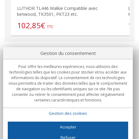
LUTHOR TL446 Walkie Compatible avec
LUTH
kenwood, TK3501, PKT23 etc.
Kenw
102,85
€
19
TTC
Gestion du consentement
Notre société
Pour offrir les meilleures expériences, nous utilisons des
technologies telles que les cookies pour stocker et/ou accéder aux
Engagements
informations du dispositif. Le consentement de ces technologies
nous permettra de traiter des données telles que le comportement
de navigation ou les identifiants uniques sur ce site. Ne pas
Achats
consentir ou retirer le consentement peut affecter négativement
certaines caractéristiques et fonctions.
Collectivités
Gestion des cookies
Partenaires
Informations
Accepter
Refuser