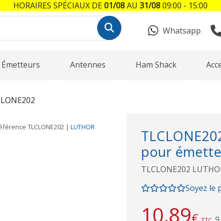
HORAIRES SPÉCIAUX DE
01/08
AU
31/08
09:00 - 15:00
Whatsapp
Émetteurs
Antennes
Ham Shack
Acc
CLONE202
éférence
TLCLONE202
|
LUTHOR
TLCLONE202
pour émette
TLCLONE202 LUTHOR 
Soyez le 
10,89
€
9
TTC