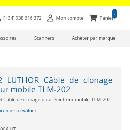
0
[+34]
938 616 372
Mon compte
Panier
essoires
Scanners
Acheter par marque
 LUTHOR Câble de clonage
ur mobile TLM-202
Câble de clonage pour émetteur mobile TLM-202
premier à évaluer
,00€ HT