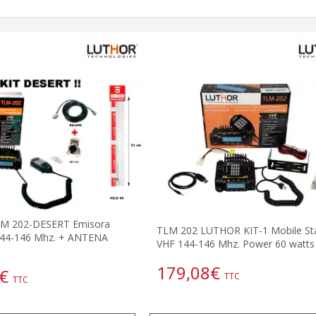
M 202-DESERT Emisora
TLM 202 LUTHOR KIT-1 Mobile St
144-146 Mhz. + ANTENA
VHF 144-146 Mhz. Power 60 watts
179,08
€
€
TTC
TTC