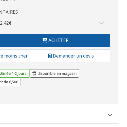
NTAIRES
2,42€
ACHETER
vé moins cher
Demander un devis
stimée 1-2 jours.
disponible en magasin
tir de 6,50€