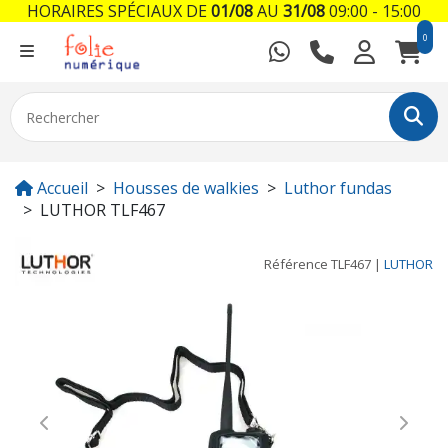
HORAIRES SPÉCIAUX DE
01/08
AU
31/08
09:00 - 15:00
0
Accueil
Housses de walkies
Luthor fundas
LUTHOR TLF467
Référence
TLF467
|
LUTHOR
Previous
Next