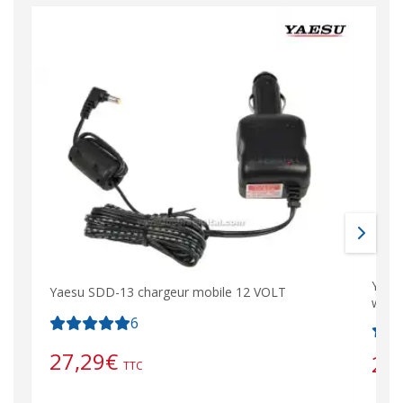
YAES
Yaesu SDD-13 chargeur mobile 12 VOLT
walk
6
27,29
€
23
TTC