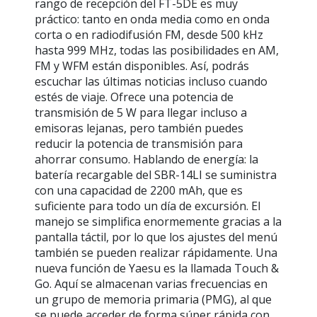
rango de recepción del FT-5DE es muy
práctico: tanto en onda media como en onda
corta o en radiodifusión FM, desde 500 kHz
hasta 999 MHz, todas las posibilidades en AM,
FM y WFM están disponibles. Así, podrás
escuchar las últimas noticias incluso cuando
estés de viaje. Ofrece una potencia de
transmisión de 5 W para llegar incluso a
emisoras lejanas, pero también puedes
reducir la potencia de transmisión para
ahorrar consumo. Hablando de energía: la
batería recargable del SBR-14LI se suministra
con una capacidad de 2200 mAh, que es
suficiente para todo un día de excursión. El
manejo se simplifica enormemente gracias a la
pantalla táctil, por lo que los ajustes del menú
también se pueden realizar rápidamente. Una
nueva función de Yaesu es la llamada Touch &
Go. Aquí se almacenan varias frecuencias en
un grupo de memoria primaria (PMG), al que
se puede acceder de forma súper rápida con