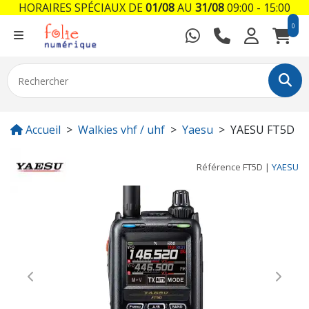
HORAIRES SPÉCIAUX DE
01/08
AU
31/08
09:00 - 15:00
0
Accueil
Walkies vhf / uhf
Yaesu
YAESU FT5D
Référence
FT5D
|
YAESU
Previous
Next