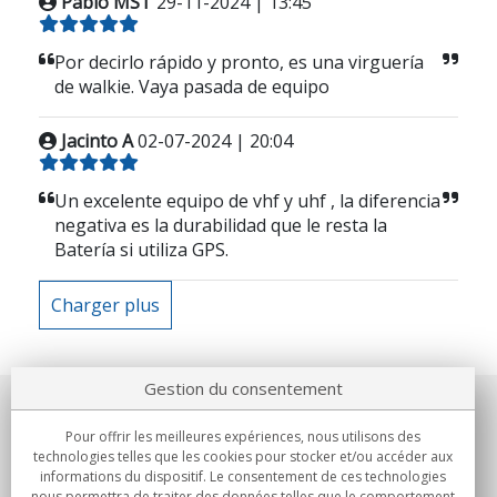
Pablo MST
29-11-2024 | 13:45
Por decirlo rápido y pronto, es una virguería
de walkie. Vaya pasada de equipo
Jacinto A
02-07-2024 | 20:04
Un excelente equipo de vhf y uhf , la diferencia
negativa es la durabilidad que le resta la
Batería si utiliza GPS.
Charger plus
Gestion du consentement
Notre société
Pour offrir les meilleures expériences, nous utilisons des
technologies telles que les cookies pour stocker et/ou accéder aux
Engagements
informations du dispositif. Le consentement de ces technologies
nous permettra de traiter des données telles que le comportement