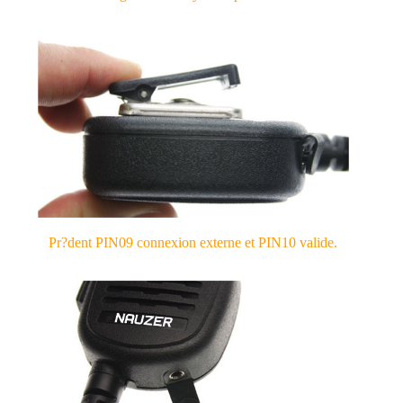
Pr?dent PIN09 connexion externe et PIN10 valide.