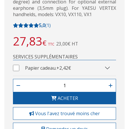
degree) and connection for optional external
earphone (3,5mm plug). For YAESU VERTEX
handhelds, models: VX10, VX110, VX1
5,0
(
1
)
27,83
€
23,00€ HT
TTC
SERVICES SUPPLÉMENTAIRES
Papier cadeau.
+2,42€
ACHETER
Vous l'avez trouvé moins cher
Demander un devis