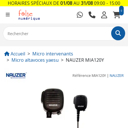
HORAIRES SPÉCIAUX DE
01/08
AU
31/08
09:00 - 15:00
0
Accueil
Micro intervenants
Micro altavoces yaesu
NAUZER MIA120Y
Référence
MIA120Y
|
NAUZER