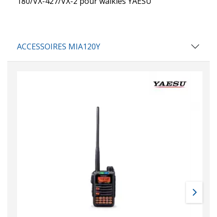
180/VX-427/VX-2 pour walkies YAESU
ACCESSOIRES MIA120Y