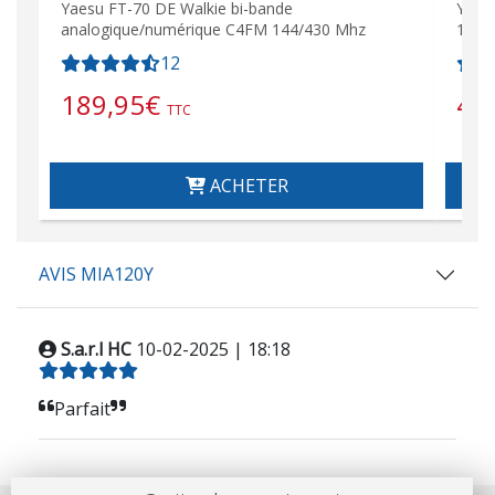
Yaesu FT-70 DE Walkie bi-bande
Yaesu
analogique/numérique C4FM 144/430 Mhz
144 
12
189,95
€
44
TTC
ACHETER
AVIS MIA120Y
S.a.r.l HC
10-02-2025 | 18:18
Parfait