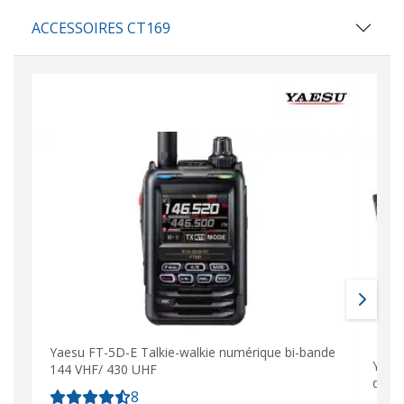
ACCESSOIRES CT169
Yaesu FT-5D-E Talkie-walkie numérique bi-bande
Yaesu
144 VHF/ 430 UHF
doub
8