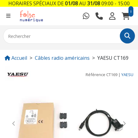
HORAIRES SPÉCIAUX DE
01/08
AU
31/08
09:00 - 15:00
0
Accueil
Câbles radio américains
YAESU CT169
Référence
CT169
|
YAESU
Previous
Next