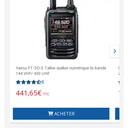
Yaesu FT-5D-E Talkie-walkie numérique bi-bande
SAD-
144 VHF/ 430 UHF
250/
8
441,65
€
14
TTC
ACHETER