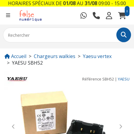
HORAIRES SPÉCIAUX DE
01/08
AU
31/08
09:00 - 15:00
0
Accueil
Chargeurs walkies
Yaesu vertex
YAESU SBH52
Référence
SBH52
|
YAESU
Previous
Next