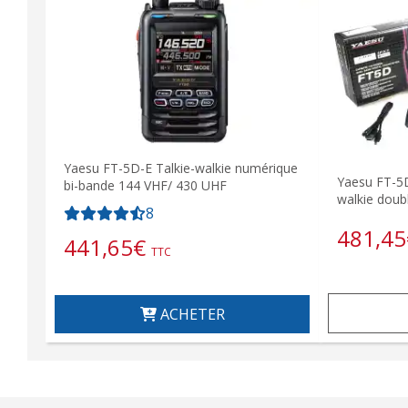
Yaesu FT-5D-E Talkie-walkie numérique
Yaesu FT-5D
bi-bande 144 VHF/ 430 UHF
walkie doub
8
481,45
441,65
€
TTC
ACHETER