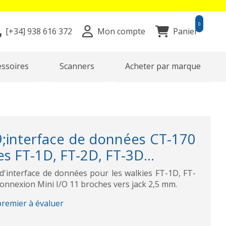
0
[+34]
938 616 372
Mon compte
Panier
essoires
Scanners
Acheter par marque
;interface de données CT-170
s FT-1D, FT-2D, FT-3D...
'interface de données pour les walkies FT-1D, FT-
onnexion Mini I/O 11 broches vers jack 2,5 mm.
premier à évaluer