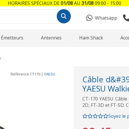
HORAIRES SPÉCIAUX DE
01/08
AU
31/08
09:00 - 15:00
Whatsapp
Émetteurs
Antennes
Ham Shack
Acc
0
Référence
CT170
|
YAESU
Câble d&#39
YAESU Walkie
CT-170 YAESU Câble d
2D, FT-3D et FT-5D. C
Soyez le 