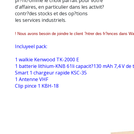
pr?nt?omme le choix parfait pour votre
d'affaires, en particulier dans les activit?
contr?des stocks et des op?tions
les services industriels.
!
Nous avons besoin de joindre le client ?ntrer des fr?ences dans Wa
Incluyeel pack:
1 walkie Kenwood TK-2000 E
1 batterie lithium-KNB 61li capacit?130 mAh 7,4 V de 
Smart 1 chargeur rapide KSC-35
1 Antenne VHF
Clip pince 1 KBH-18