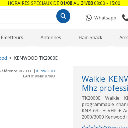
HORAIRES SPÉCIAUX DE
01/08
AU
31/08
09:00 - 15:00
Whatsapp
Émetteurs
Antennes
Ham Shack
Acc
ood
KENWOOD TK2000E
Référence
TK2000E
|
KENWOOD
EAN
019048197993
Walkie KEN
Mhz professi
TK2000E Walkie K
programmable channe
KNB-63L + VHF + Ant
2000/3000 Kenwood is
Soyez le 