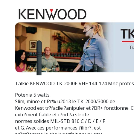
Talkie
KENWOOD TK-2000E
VHF 144-174 Mhz profess
Potenia 5 watts.
Slim, mince et l?r%
u2013 le TK-2000/3000 de
Kenwood est tr?facile ?anipuler et ?BR> fonctionne. C
extr?ment fiable et r?nd ?a stricte
normes solides MIL-STD 810 C / D / E / F
et G. Avec ces performances ?ilibr?, est