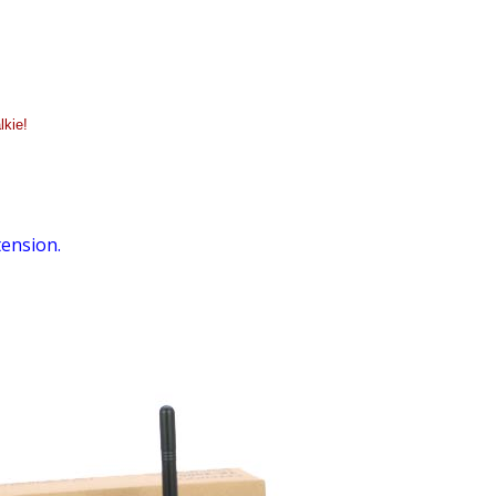
lkie!
tension.