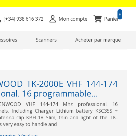
0
[+34]
938 616 372
Mon compte
Panier
essoires
Scanners
Acheter par marque
WOOD TK-2000E VHF 144-174
onal. 16 programmable...
ENWOOD VHF 144-174 Mhz professional. 16
ls. Including Charger Lithium battery KSC35S +
enna clip KBH-18 Slim, thin and light of the TK-
 very easy to handle and
premier à évaluer