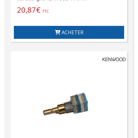
20,87
€
TTC
ACHETER