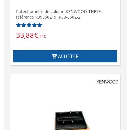
Potentiomètre de volume KENWOOD THF7E,
référence R39060215 (R39-0602-2
1
33,88
€
TTC
ACHETER