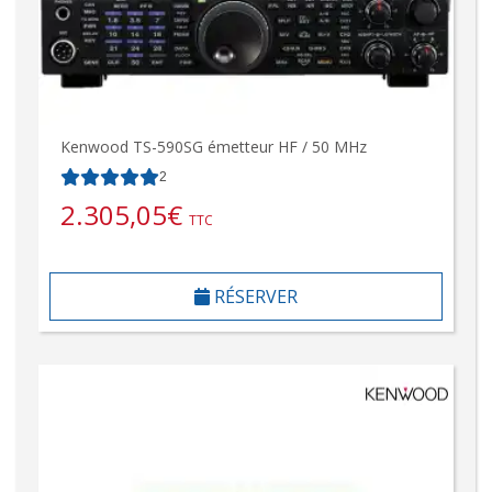
Kenwood TS-590SG émetteur HF / 50 MHz
2
2.305,05
€
TTC
RÉSERVER