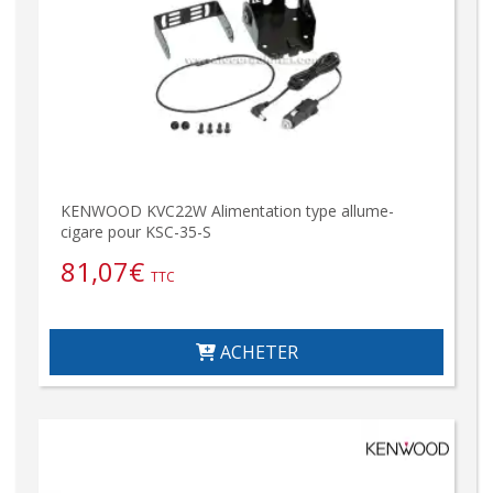
KENWOOD KVC22W Alimentation type allume-
cigare pour KSC-35-S
81,07
€
TTC
ACHETER