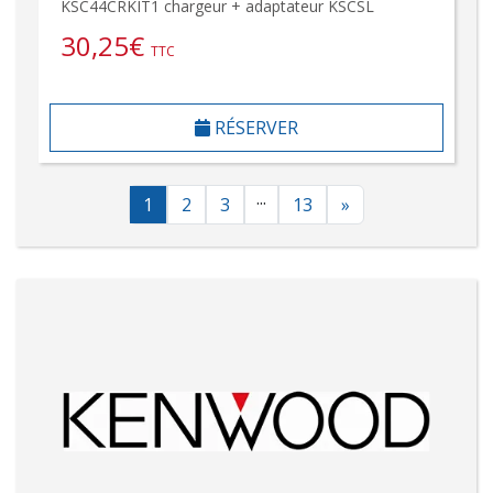
KSC44CRKIT1 chargeur + adaptateur KSCSL
30,25
€
TTC
RÉSERVER
...
1
2
3
13
»