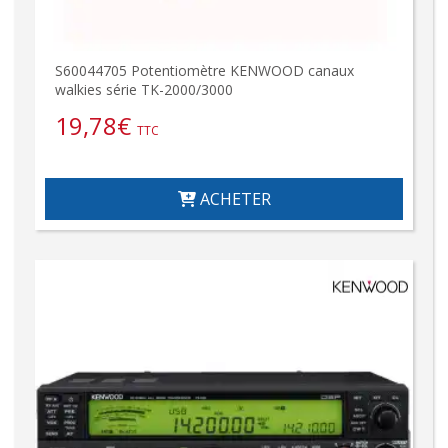
S60044705 Potentiomètre KENWOOD canaux
walkies série TK-2000/3000
19,78
€
TTC
ACHETER