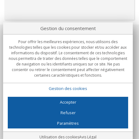
Gestion du consentement
Notre société
Pour offrir les meilleures expériences, nous utilisons des
technologies telles que les cookies pour stocker et/ou accéder aux
Engagements
informations du dispositif. Le consentement de ces technologies
nous permettra de traiter des données telles que le comportement
de navigation ou les identifiants uniques sur ce site. Ne pas
Achats
consentir ou retirer le consentement peut affecter négativement
certaines caractéristiques et fonctions.
Collectivités
Gestion des cookies
Partenaires
Informations
Accepter
Refuser
Paramètres
C/Flassaders, 13, Nave 6, 08130 Santa Perpètua de Mogoda
(Barcelone) - Espagne
Folie Numérique - Tous droits réservés
Avis Légal
Utilisation des cookies
Avis Légal