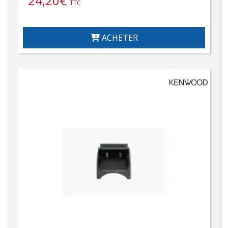
24,20
€
TTC
ACHETER