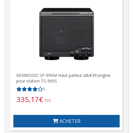
KENWOOD SP-990M Haut-parleur d&#39;origine
pour station TS-990S
1
335,17
€
TTC
ACHETER