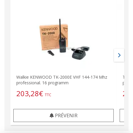
Walkie KENWOOD TK-2000E VHF 144-174 Mhz
TK30
professional. 16 programm
prof
203,28
€
20
TTC
PRÉVENIR