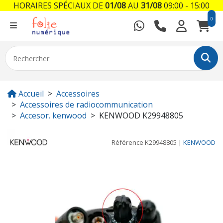
HORAIRES SPÉCIAUX DE
01/08
AU
31/08
09:00 - 15:00
0
Accueil
Accessoires
Accessoires de radiocommunication
Accesor. kenwood
KENWOOD K29948805
Référence
K29948805
|
KENWOOD