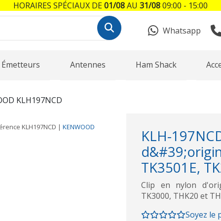
HORAIRES SPÉCIAUX DE
01/08
AU
31/08
09:00 - 15:00
Whatsapp
Émetteurs
Antennes
Ham Shack
Acc
OD KLH197NCD
érence
KLH197NCD
|
KENWOOD
KLH-197
d&#39;ori
TK3501E, TK2
Clip en nylon d'o
TK3000, THK20 et T
Soyez le 