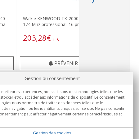
40-
Walkie KENWOOD TK-2000E VHF 144-
mma
174 Mhz professional. 16 programm
203,28
€
TTC
PRÉVENIR
Gestion du consentement
s meilleures expériences, nous utilisons des technologies telles que les
stocker et/ou accéder aux informations du dispositif. Le consentement
logies nous permettra de traiter des données telles que le
Informations
de navigation ou les identifiants uniques sur ce site. Ne pas consentir
Lun.-Ven. 9h00 - 15h00.
 consentement peut affecter négativement certaines caractéristiques et
Livraison en
Gestion des cookies