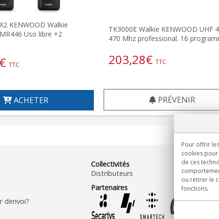
TX2 KENWOOD Walkie
TK3000E Walkie KENWOOD UHF 4
MR446 Uso libre +2
470 Mhz professional. 16 progra
203,28
€
€
TTC
TTC
PRÉVENIR
ACHETER
Pour offrir le
cookies pour 
de ces techno
Collectivités
comportement 
Distributeurs
ou retirer le
Partenaires
fonctions.
 denvoi?