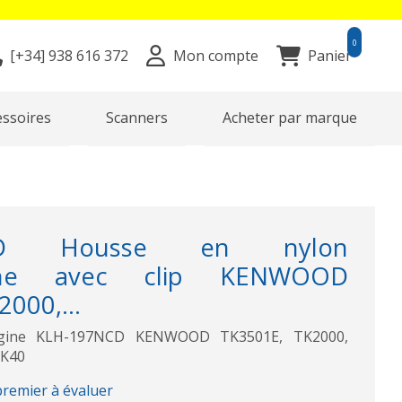
0
[+34]
938 616 372
Mon compte
Panier
essoires
Scanners
Acheter par marque
NCD Housse en nylon
gine avec clip KENWOOD
000,...
rigine KLH-197NCD KENWOOD TK3501E, TK2000,
HK40
premier à évaluer