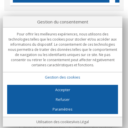
Gestion du consentement
Notre société
Pour offrir les meilleures expériences, nous utilisons des
technologies telles que les cookies pour stocker et/ou accéder aux
Engagements
informations du dispositif. Le consentement de ces technologies
nous permettra de traiter des données telles que le comportement
de navigation ou les identifiants uniques sur ce site. Ne pas
Achats
consentir ou retirer le consentement peut affecter négativement
certaines caractéristiques et fonctions.
Collectivités
Gestion des cookies
Partenaires
Informations
Accepter
Refuser
Paramètres
C/Flassaders, 13, Nave 6, 08130 Santa Perpètua de Mogoda
(Barcelone) - Espagne
Folie Numérique - Tous droits réservés
Avis Légal
Utilisation des cookies
Avis Légal