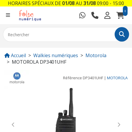
HORAIRES SPÉCIAUX DE
01/08
AU
31/08
09:00 - 15:00
0
Accueil
Walkies numériques
Motorola
MOTOROLA DP3401UHF
Référence
DP3401UHF
|
MOTOROLA
Previous
Next