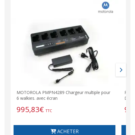
MOTOROLA PMPN4289 Chargeur multiple pour
PMLN
6 walkies. avec écran
DP26
995,83
€
9,
TTC
ACHETER