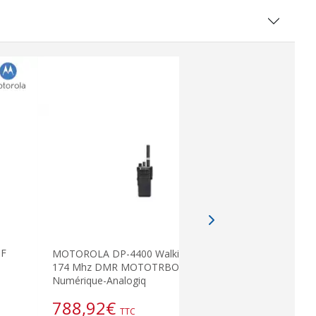
HF
MOTOROLA DP-4400 Walkie VHF136-
DP4600U
174 Mhz DMR MOTOTRBO
profession
Numérique-Analogiq
Mhz.Dipla
788,92
€
816,7
TTC