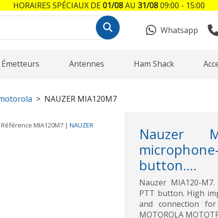
HORAIRES SPÉCIAUX DE
01/08
AU
31/08
09:00 - 15:00
Whatsapp
Émetteurs
Antennes
Ham Shack
Acc
 motorola
NAUZER MIA120M7
Référence
MIA120M7
|
NAUZER
Nauzer M
microphone
button....
Nauzer MIA120-M7. 
PTT button. High imp
and connection for
MOTOROLA MOTOTRB