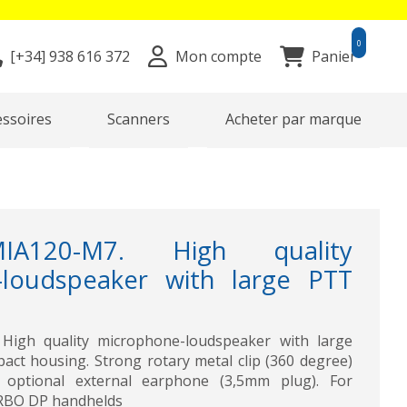
0
[+34]
938 616 372
Mon compte
Panier
essoires
Scanners
Acheter par marque
IA120-M7. High quality
-loudspeaker with large PTT
High quality microphone-loudspeaker with large
act housing. Strong rotary metal clip (360 degree)
 optional external earphone (3,5mm plug). For
O DP handhelds