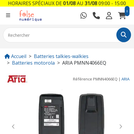
HORAIRES SPÉCIAUX DE
01/08
AU
31/08
09:00 - 15:00
0
Accueil
Batteries talkies-walkies
Batteries motorola
ARIA PMNN4066EQ
Référence
PMNN4066EQ
|
ARIA
Previous
Next