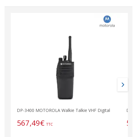
DP-3400 MOTOROLA Walkie Talkie VHF Digital
DP-3
567,49
€
56
TTC