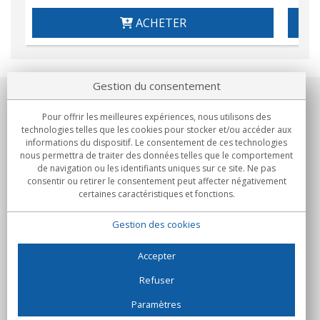
ACHETER
Gestion du consentement
Notre société
Pour offrir les meilleures expériences, nous utilisons des
technologies telles que les cookies pour stocker et/ou accéder aux
Engagements
informations du dispositif. Le consentement de ces technologies
nous permettra de traiter des données telles que le comportement
de navigation ou les identifiants uniques sur ce site. Ne pas
Achats
consentir ou retirer le consentement peut affecter négativement
certaines caractéristiques et fonctions.
Collectivités
Gestion des cookies
Partenaires
Informations
Accepter
Refuser
Paramètres
C/Flassaders, 13, Nave 6, 08130 Santa Perpètua de Mogoda