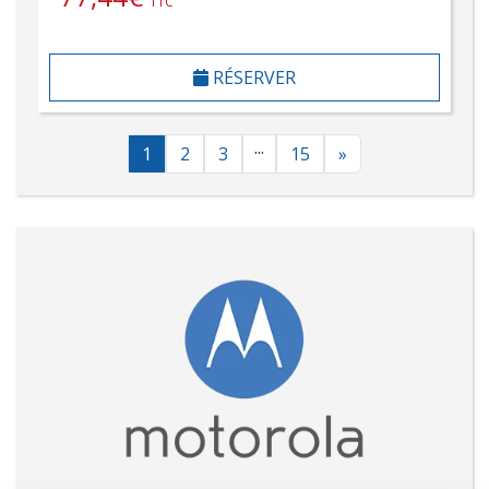
TTC
RÉSERVER
...
1
2
3
15
»