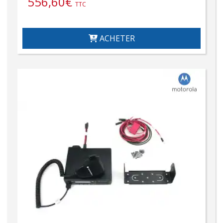
556,60
€
TTC
ACHETER